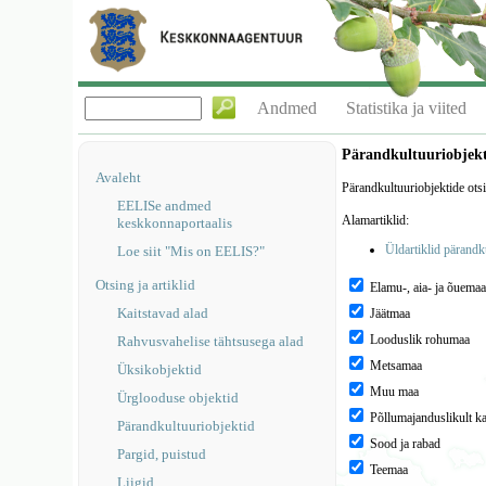
Andmed
Statistika ja viited
Pärandkultuuriobjek
Avaleht
Pärandkultuuriobjektide ots
EELISe andmed
Alamartiklid:
keskkonnaportaalis
Üldartiklid pärandk
Loe siit "Mis on EELIS?"
Otsing ja artiklid
Elamu-, aia- ja õuema
Kaitstavad alad
Jäätmaa
Looduslik rohumaa
Rahvusvahelise tähtsusega alad
Metsamaa
Üksikobjektid
Muu maa
Ürglooduse objektid
Põllumajanduslikult k
Pärandkultuuriobjektid
Sood ja rabad
Pargid, puistud
Teemaa
Liigid