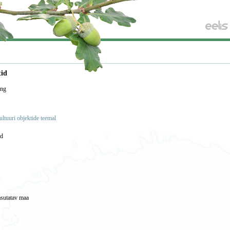
tid
ing
ultuuri objektide teemal
ad
asutatav maa