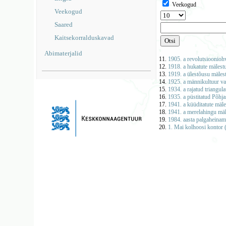
Veekogud
Veekogud
Saared
Kaitsekorralduskavad
Abimaterjalid
11.
1905. a revolutsiooniohv
12.
1918. a hukatute mälest
13.
1919. a ülestõusu mäles
14.
1925. a männikultuur v
15.
1934. a rajatud triangul
16.
1935. a püstitatud Põhj
17.
1941. a küüditatute mäle
18.
1941. a merelahingu mä
19.
1984. aasta palgaheina
20.
1. Mai kolhoosi kontor 