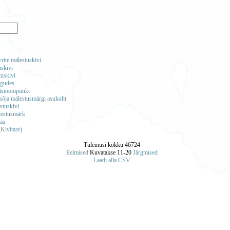
rite mälestuskivi
uskivi
tuskivi
agudes
atsioonipunkt
asõja mälestusmärgi asukoht
stuskivi
lestusmärk
maa
(Kivitare)
Tulemusi kokku 46724
Eelmised
Kuvatakse 11-20
Järgmised
Laadi alla CSV