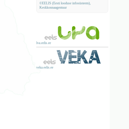
©EELIS (Eesti looduse infosüsteem),
Keskkonnaagentuur
lva.eelis.ee
veka.eelis.ee