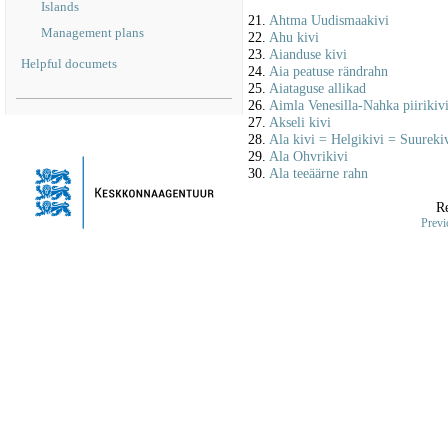
Islands
21.
Ahtma Uudismaakivi
Management plans
22.
Ahu kivi
23.
Aianduse kivi
Helpful documets
24.
Aia peatuse rändrahn
25.
Aiataguse allikad
26.
Aimla Venesilla-Nahka piirikiv
27.
Akseli kivi
28.
Ala kivi = Helgikivi = Suureki
29.
Ala Ohvrikivi
30.
Ala teeäärne rahn
Re
Previ