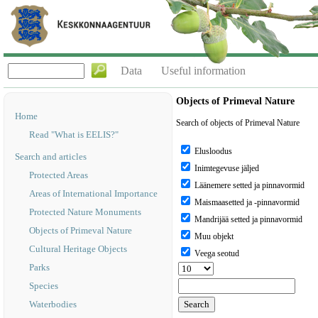
Data
Useful information
Objects of Primeval Nature
Home
Search of objects of Primeval Nature
Read "What is EELIS?"
Elusloodus
Search and articles
Inimtegevuse jäljed
Protected Areas
Läänemere setted ja pinnavormid
Areas of International Importance
Maismaasetted ja -pinnavormid
Protected Nature Monuments
Mandrijää setted ja pinnavormid
Objects of Primeval Nature
Muu objekt
Cultural Heritage Objects
Veega seotud
Parks
Species
Waterbodies