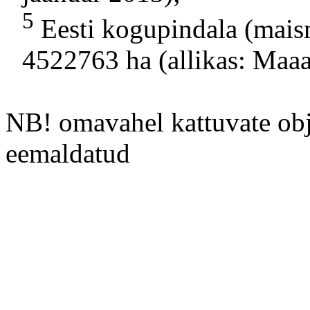
5
Eesti kogupindala (mais
4522763 ha (allikas: Maa
NB! omavahel kattuvate obje
eemaldatud