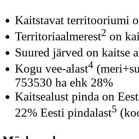
Kaitstavat territooriumi
2
Territoriaalmerest
on kai
Suured järved on kaitse a
4
Kogu vee-alast
(meri+suu
753530 ha ehk 28%
Kaitsealust pinda on Ees
5
22% Eesti pindalast
(koo