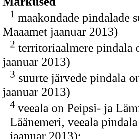
Märkused
1
maakondade pindalade s
Maaamet jaanuar 2013)
2
territoriaalmere pindala
jaanuar 2013)
3
suurte järvede pindala o
jaanuar 2013)
4
veeala on Peipsi- ja Läm
Läänemeri, veeala pindal
jaanuar 2013);