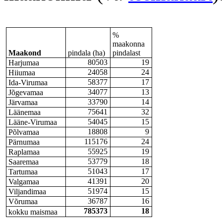
%
maakonna
Maakond
pindala (ha)
pindalast
80503
19
Harjumaa
24058
24
Hiiumaa
58377
17
Ida-Virumaa
34077
13
Jõgevamaa
33790
14
Järvamaa
75641
32
Läänemaa
54045
15
Lääne-Virumaa
18808
9
Põlvamaa
115176
24
Pärnumaa
55925
19
Raplamaa
53779
18
Saaremaa
51043
17
Tartumaa
41391
20
Valgamaa
51974
15
Viljandimaa
36787
16
Võrumaa
785373
18
kokku maismaa