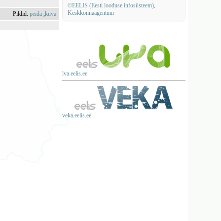
©EELIS (Eesti looduse infosüsteem),
Keskkonnaagentuur
Pildid:
peida
,
kuva
lva.eelis.ee
veka.eelis.ee