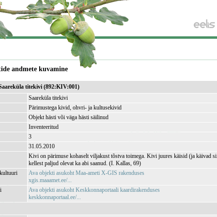
tide andmete kuvamine
Saareküla titekivi (892:KIV:001)
Saareküla titekivi
Pärimustega kivid, ohvri- ja kultusekivid
Objekt hästi või väga hästi säilinud
Inventeeritud
3
31.05.2010
Kivi on pärimuse kohaselt viljakust tõstva toimega. Kivi juures käisid (ja käivad sii
kellest paljud olevat ka abi saanud. (I. Kallas, 69)
ultuuri
Ava objekti asukoht Maa-ameti X-GIS rakenduses
xgis.maaamet.ee/...
i
Ava objekti asukoht Keskkonnaportaali kaardirakenduses
keskkonnaportaal.ee/...