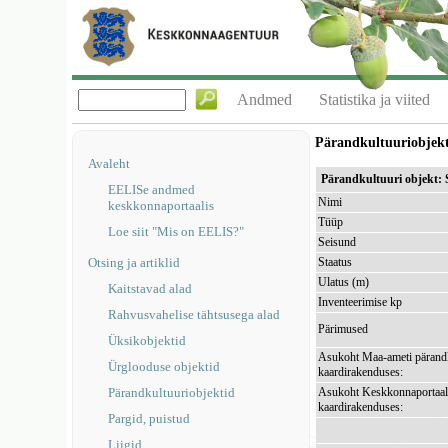
Andmed
Statistika ja viited
Pärandkultuuriobjek
Avaleht
Pärandkultuuri objekt: 
EELISe andmed
Nimi
keskkonnaportaalis
Tüüp
Loe siit "Mis on EELIS?"
Seisund
Otsing ja artiklid
Staatus
Ulatus (m)
Kaitstavad alad
Inventeerimise kp
Rahvusvahelise tähtsusega alad
Pärimused
Üksikobjektid
Asukoht Maa-ameti pärandk
Ürglooduse objektid
kaardirakenduses:
Pärandkultuuriobjektid
Asukoht Keskkonnaportaal
kaardirakenduses:
Pargid, puistud
Liigid