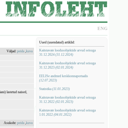
ENG
Uued (uuendatud) artiklid:
Kaitstavate loodusobjektide arvud seisuga
Väljad:
peida
,
kuva
31.12.2024
(31.12.2024)
Kaitstavate loodusobjektide arvud seisuga
31.12.2023
(02.01.2024)
EELISe andmed keskkonnaportaalis
(12.07.2023)
Statistika
(11.01.2023)
ani) lastetud naised,
Kaitstavate loodusobjektide arvud seisuga
31.12.2022
(02.01.2023)
Kaitstavate loodusobjektide arvud seisuga
1.01.2022
(04.01.2022)
Asukoht:
peida
,
kuva