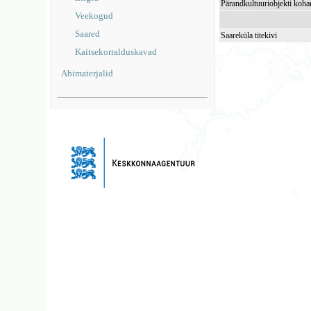
Pärandkultuuriobjekti koha
Veekogud
Saared
Saareküla titekivi
Kaitsekorralduskavad
Abimaterjalid