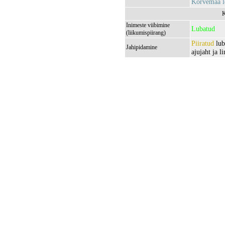
Kõrvemaa lo
K
Inimeste viibimine
Lubatud
(liikumispiirang)
Piiratud
lub
Jahipidamine
ajujaht ja l