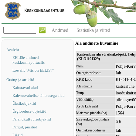
Andmed
Statistika ja viited
Ala andmete kuvamine
Avaleht
Kaitsealune ala või üksikobjekt: Põ
EELISe andmed
(KLO1101329)
keskkonnaportaalis
Põhja-Kõrv
Nimi
Loe siit "Mis on EELIS?"
Jah
On registriobjekt
KLO11013
Otsing ja artiklid
KKR kood
kaitsealune
Ala staatus
Kaitstavad alad
looduskaits
Tüüp
Rahvusvahelise tähtsusega alad
piiranguvö
Vöönditüüp
Üksikobjektid
Põhja-Kõrv
Asub kaitsealal
Ürglooduse objektid
1564
Maismaa pindala (ha)
Pärandkultuuriobjektid
Siseveekogude pindala
6,6
(ha)
Pargid, puistud
Jah
On maksusoodustus
Liigid