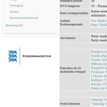
50
Maamaksu protsent
Veekogud
VI - Piirat
IUCN kategooria
Kaitse-eesm
Saared
Kaitse eesmärgi kirjeldus
säilitamine.
Kaitsekorralduskavad
Ava objekt
Andmed
Keskkonnaportaalis:
https://kesk
Abimaterjalid
Harju maako
Ala kohanimi
Harju maako
Koitjärve 
Soodla jõg
Soodla vee
Mähuste jä
Pikapõllu 
Kaitsealuse ala või
üksikobjekti veekogud
Piirikraav
Lillessoo 
Kullijärv 
Ravioja V
Rekka oja
Vabariigi V
"Vabariigi 
Seotud dokument