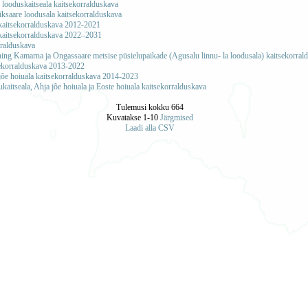
 looduskaitseala kaitsekorralduskava
ksaare loodusala kaitsekorralduskava
kaitsekorralduskava 2012-2021
 kaitsekorralduskava 2022‒2031
rralduskava
ning Kamarna ja Ongassaare metsise püsielupaikade (Agusalu linnu- la loodusala) kaitsekorra
sekorralduskava 2013-2022
 jõe hoiuala kaitsekorralduskava 2014-2023
kaitseala, Ahja jõe hoiuala ja Eoste hoiuala kaitsekorralduskava
Tulemusi kokku 664
Kuvatakse 1-10
Järgmised
Laadi alla CSV