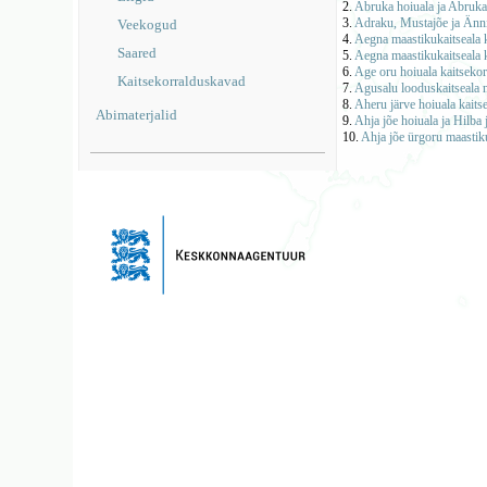
2.
Abruka hoiuala ja Abruka
3.
Adraku, Mustajõe ja Änni
Veekogud
4.
Aegna maastikukaitseala 
Saared
5.
Aegna maastikukaitseala
6.
Age oru hoiuala kaitseko
Kaitsekorralduskavad
7.
Agusalu looduskaitseala 
8.
Aheru järve hoiuala kait
Abimaterjalid
9.
Ahja jõe hoiuala ja Hilba
10.
Ahja jõe ürgoru maastiku