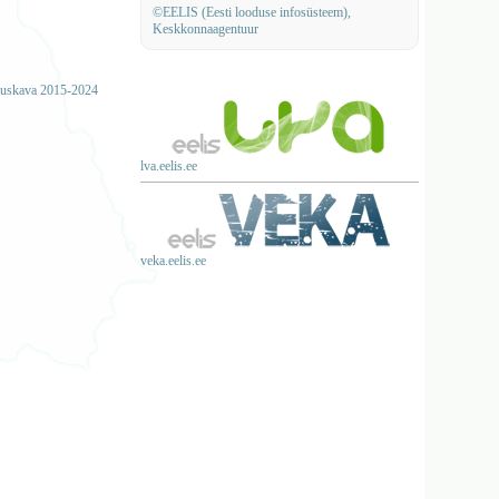
©EELIS (Eesti looduse infosüsteem),
Keskkonnaagentuur
lduskava 2015-2024
lva.eelis.ee
veka.eelis.ee