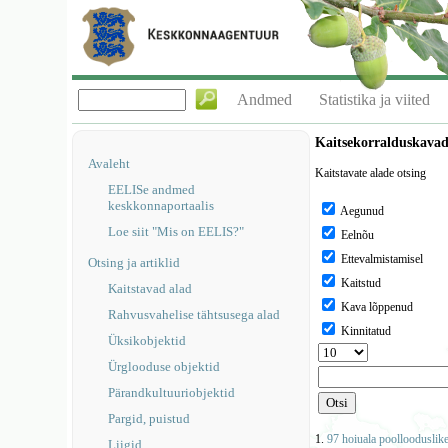
Andmed
Statistika ja viited
Kaitsekorralduskava
Avaleht
Kaitstavate alade otsing
EELISe andmed
keskkonnaportaalis
Aegunud
Loe siit "Mis on EELIS?"
Eelnõu
Ettevalmistamisel
Otsing ja artiklid
Kaitstud
Kaitstavad alad
Kava lõppenud
Rahvusvahelise tähtsusega alad
Kinnitatud
Üksikobjektid
Ürglooduse objektid
Pärandkultuuriobjektid
Pargid, puistud
1.
97 hoiuala poollooduslik
Liigid