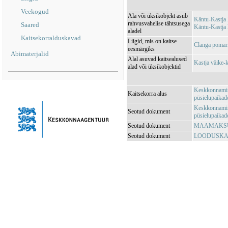
Veekogud
Ala või üksikobjekt asub
Käntu-Kastja
rahvusvahelise tähtsusega
Saared
Käntu-Kastja
aladel
Kaitsekorralduskavad
Liigid, mis on kaitse
Clanga pomari
eesmärgiks
Abimaterjalid
Alal asuvad kaitsealused
Kastja väike-
alad või üksikobjektid
Keskkonnamini
Kaitsekorra alus
püsielupaikade
Keskkonnamini
Seotud dokument
püsielupaikade
Seotud dokument
MAAMAKSUSE
Seotud dokument
LOODUSKAIT