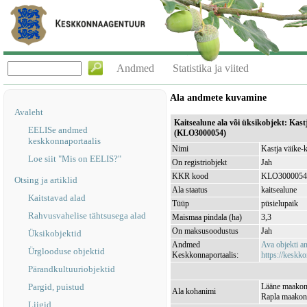
Andmed
Statistika ja viited
Ala andmete kuvamine
Avaleht
Kaitsealune ala või üksikobjekt: Kas
EELISe andmed
(KLO3000054)
keskkonnaportaalis
Nimi
Kastja väike-
Loe siit "Mis on EELIS?"
On registriobjekt
Jah
KKR kood
KLO3000054
Otsing ja artiklid
Ala staatus
kaitsealune
Kaitstavad alad
Tüüp
püsielupaik
Rahvusvahelise tähtsusega alad
Maismaa pindala (ha)
3,3
On maksusoodustus
Jah
Üksikobjektid
Andmed
Ava objekti 
Ürglooduse objektid
Keskkonnaportaalis:
https://keskko
Pärandkultuuriobjektid
Pargid, puistud
Lääne maakond
Ala kohanimi
Rapla maakond
Liigid