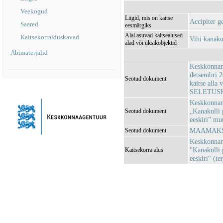
Veekogud
Liigid, mis on kaitse
Accipiter ge
Saared
eesmärgiks
Alal asuvad kaitsealused
Kaitsekorralduskavad
Vihi kanaku
alad või üksikobjektid
Abimaterjalid
Keskkonnam
detsembri 2
Seotud dokument
kaitse alla
SELETUSK
Keskkonnami
„Kanakulli 
Seotud dokument
eeskiri” m
MAAMAKSU
Seotud dokument
Keskkonnami
"Kanakulli 
Kaitsekorra alus
eeskiri" (te