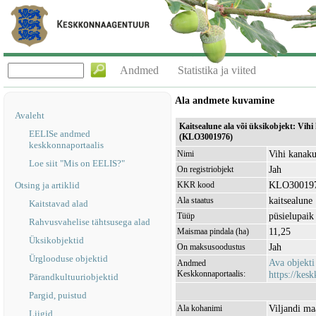
Andmed
Statistika ja viited
Ala andmete kuvamine
Avaleht
Kaitsealune ala või üksikobjekt: Vihi
EELISe andmed
(KLO3001976)
keskkonnaportaalis
Vihi kanaku
Nimi
Loe siit "Mis on EELIS?"
Jah
On registriobjekt
KLO30019
Otsing ja artiklid
KKR kood
kaitsealune
Ala staatus
Kaitstavad alad
püsielupaik
Tüüp
Rahvusvahelise tähtsusega alad
11,25
Maismaa pindala (ha)
Üksikobjektid
Jah
On maksusoodustus
Ürglooduse objektid
Ava objekt
Andmed
Keskkonnaportaalis:
https://kesk
Pärandkultuuriobjektid
Pargid, puistud
Viljandi ma
Ala kohanimi
Liigid