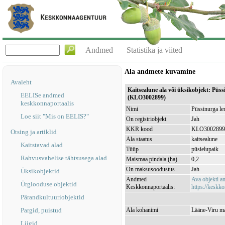
Andmed
Statistika ja viited
Ala andmete kuvamine
Avaleht
Kaitsealune ala või üksikobjekt: Püs
EELISe andmed
(KLO3002899)
keskkonnaportaalis
Nimi
Püssinurga le
Loe siit "Mis on EELIS?"
On registriobjekt
Jah
KKR kood
KLO3002899
Otsing ja artiklid
Ala staatus
kaitsealune
Kaitstavad alad
Tüüp
püsielupaik
Rahvusvahelise tähtsusega alad
Maismaa pindala (ha)
0,2
On maksusoodustus
Jah
Üksikobjektid
Andmed
Ava objekti 
Ürglooduse objektid
Keskkonnaportaalis:
https://keskko
Pärandkultuuriobjektid
Pargid, puistud
Ala kohanimi
Lääne-Viru ma
Liigid