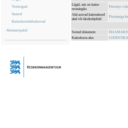
Liigid, mis on kaitse
Veekogud
Pteromys vola
eesmärgiks
Saared
Alal asuvad kaitsealused
Püssinurga le
alad või üksikobjektid
Kaitsekorralduskavad
Abimaterjalid
Seotud dokument
MAAMAKSUSE
Kaitsekorra alus
LOODUSKAIT