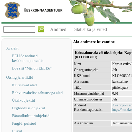
Andmed
Statistika ja viited
Ala andmete kuvamine
Avaleht
Kaitsealune ala või üksikobjekt: Kap
EELISe andmed
(KLO3003051)
keskkonnaportaalis
Nimi
Kapsta väike-
Loe siit "Mis on EELIS?"
On registriobjekt
Jah
KKR kood
KLO3003051
Otsing ja artiklid
Ala staatus
kaitsealune
Kaitstavad alad
Tüüp
püsielupaik
Rahvusvahelise tähtsusega alad
Maismaa pindala (ha)
0,61
On maksusoodustus
Jah
Üksikobjektid
Andmed
Ava objekti 
Ürglooduse objektid
Keskkonnaportaalis:
https://keskko
Pärandkultuuriobjektid
Pargid, puistud
Ala kohanimi
Tartu maakond
Liigid