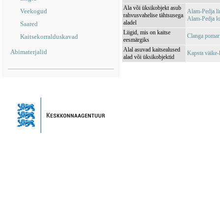
Ala või üksikobjekt asub
Veekogud
Alam-Pedja l
rahvusvahelise tähtsusega
Alam-Pedja l
aladel
Saared
Liigid, mis on kaitse
Clanga pomari
Kaitsekorralduskavad
eesmärgiks
Alal asuvad kaitsealused
Abimaterjalid
Kapsta väike
alad või üksikobjektid