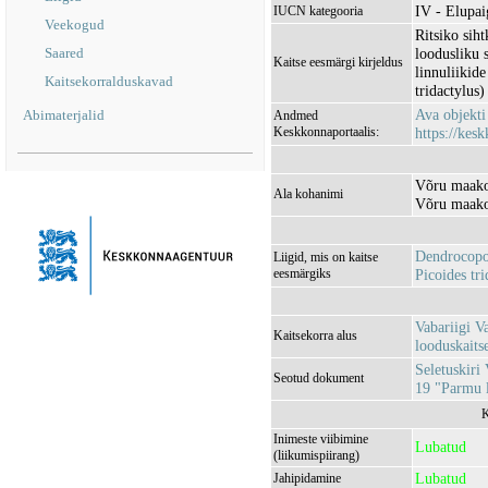
IV - Elupaig
IUCN kategooria
Veekogud
Ritsiko sih
Saared
loodusliku s
Kaitse eesmärgi kirjeldus
linnuliikide
Kaitsekorralduskavad
tridactylus
Ava objekt
Abimaterjalid
Andmed
Keskkonnaportaalis:
https://kesk
Võru maako
Ala kohanimi
Võru maako
Dendrocopos
Liigid, mis on kaitse
eesmärgiks
Picoides tri
Vabariigi V
Kaitsekorra alus
looduskaitse
Seletuskiri 
Seotud dokument
19 "Parmu l
K
Inimeste viibimine
Lubatud
(liikumispiirang)
Lubatud
Jahipidamine