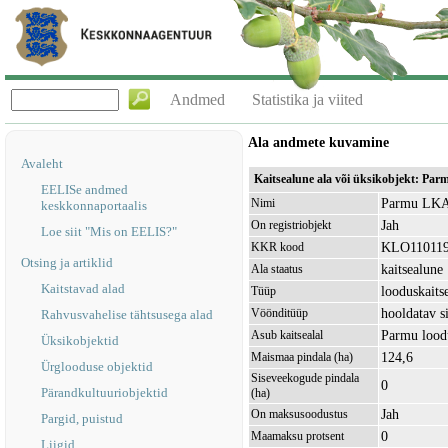
Andmed
Statistika ja viited
Ala andmete kuvamine
Avaleht
Kaitsealune ala või üksikobjekt: Pa
EELISe andmed
Parmu LKA,
Nimi
keskkonnaportaalis
Jah
On registriobjekt
Loe siit "Mis on EELIS?"
KLO11011
KKR kood
Otsing ja artiklid
kaitsealune
Ala staatus
Kaitstavad alad
looduskaits
Tüüp
hooldatav s
Vöönditüüp
Rahvusvahelise tähtsusega alad
Parmu lood
Asub kaitsealal
Üksikobjektid
124,6
Maismaa pindala (ha)
Ürglooduse objektid
Siseveekogude pindala
0
Pärandkultuuriobjektid
(ha)
Jah
On maksusoodustus
Pargid, puistud
0
Maamaksu protsent
Liigid