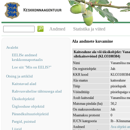
Andmed
Statistika ja viited
Ala andmete kuvamine
Avaleht
Kaitsealune ala või üksikobjekt: Van
EELISe andmed
sihtkaitsevöönd (KLO3100384)
keskkonnaportaalis
Nimi
Vanamõisa mer
Loe siit "Mis on EELIS?"
On registriobjekt
Jah
KKR kood
KLO3100384
Otsing ja artiklid
Ala staatus
kaitsealune
Kaitstavad alad
Tüüp
püsielupaik
Rahvusvahelise tähtsusega alad
Vöönditüüp
püsielupaiga 
Asub kaitsealal
Vanamõisa me
Üksikobjektid
Maismaa pindala (ha)
50,2
Ürglooduse objektid
On maksusoodustus
Jah
Pärandkultuuriobjektid
Maamaksu protsent
0
IUCN kategooria
Ib - Kõnnuma
Pargid, puistud
Andmed
Ava objekti 
Liigid