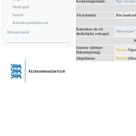
Keskkonnaportaalis:
https://keskko
Veekogud
Saared
Ala kohanimi
Hiiu maakond
Kaitsekorralduskavad
Kaitsealuse ala või
Jabusa kraa
Abimaterjalid
üksikobjekti veekogud
K
Inimeste viibimine
Piiratud
Algus
(liikumispiirang)
Jahipidamine
Piiratud
(liiku