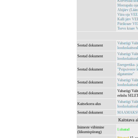
Kõrvesilla k
Meerapalu o
Ahijärv (Lää
Viira oja VE
Kalli järv V
Piirikraav V
Tsevo kraav
Vabariigi Val
Seotud dokument
looduskaitsea
Vabariigi Val
Seotud dokument
looduskaitse
Energeetika- 
Seotud dokument
"Peipsiveere 
algatamine"
Vabariigi Val
Seotud dokument
looduskaitseal
Vabariigi Vali
Seotud dokument
eelnõu SEL
Vabariigi Val
Kaitsekorra alus
looduskaitse
Seotud dokument
MAAMAKSUSE
Kaitstava a
Inimeste viibimine
Lubatud
(liikumispiirang)