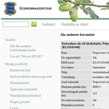
Andmed
Statistika ja viited
Ala andmete kuvamine
Avaleht
Kaitsealune ala või üksikobjekt: Peip
EELISe andmed
(KLO1101440)
keskkonnaportaalis
Nimi
Peipsiveere 
Loe siit "Mis on EELIS?"
On registriobjekt
Jah
KKR kood
KLO1101440
Otsing ja artiklid
Ala staatus
kaitsealune
Kaitstavad alad
Tüüp
looduskaitsea
Rahvusvahelise tähtsusega alad
Vöönditüüp
hooldatav sih
Asub kaitsealal
Peipsiveere 
Üksikobjektid
Maismaa pindala (ha)
8699,3
Ürglooduse objektid
Siseveekogude pindala
312
Pärandkultuuriobjektid
(ha)
On maksusoodustus
Jah
Pargid, puistud
Maamaksu protsent
0
Liigid