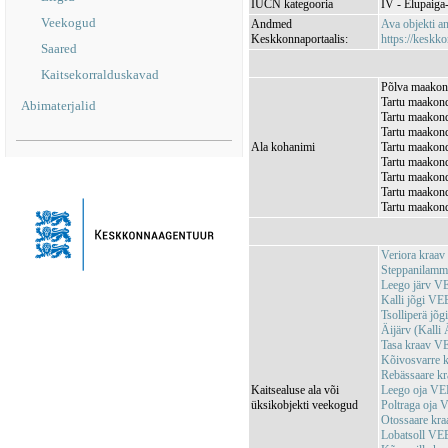
IUCN kategooria
IV - Elupaiga- 
Veekogud
Andmed
Ava objekti 
Keskkonnaportaalis:
https://keskko
Saared
Kaitsekorralduskavad
Põlva maakond
Tartu maakond
Abimaterjalid
Tartu maakond
Tartu maakond
Ala kohanimi
Tartu maakond
Tartu maakond
Tartu maakond
Tartu maakond
Tartu maakond
Veriora kraa
Steppanilamm
Leego järv 
Kalli jõgi V
Tsolliperä j
Äijärv (Kall
Tasa kraav 
Kõivosvarre 
Rebässaare k
Kaitsealuse ala või
Leego oja V
üksikobjekti veekogud
Poltraga oja
Otossaare kr
Lobatsoll V