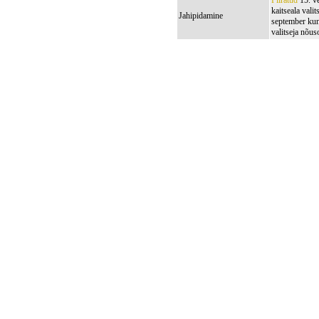
Piiratud
15. ve
kaitseala vali
Jahipidamine
september kun
valitseja nõus