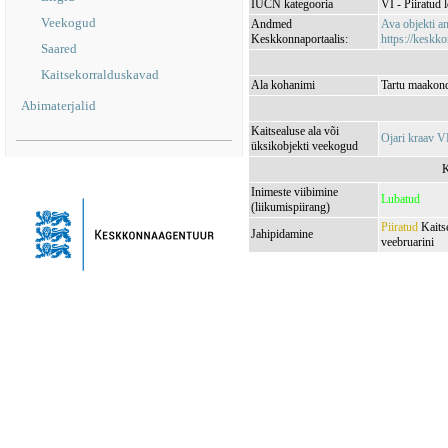
IUCN kategooria
VI - Piiratud 
Veekogud
Andmed
Ava objekti 
Keskkonnaportaalis:
https://keskko
Saared
Kaitsekorralduskavad
Ala kohanimi
Tartu maakond
Abimaterjalid
Kaitsealuse ala või
Ojari kraav 
üksikobjekti veekogud
K
Inimeste viibimine
Lubatud
(liikumispiirang)
Piiratud
Kaitse
Jahipidamine
veebruarini