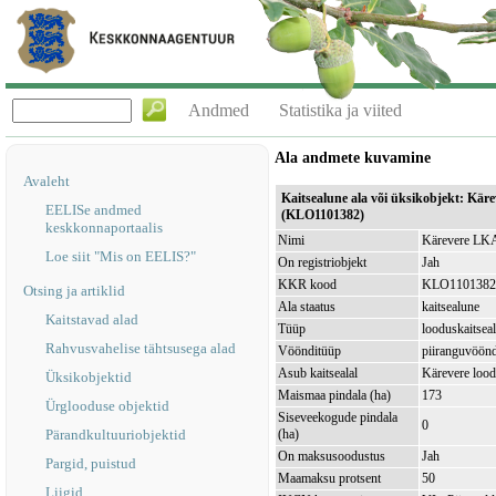
Andmed
Statistika ja viited
Ala andmete kuvamine
Avaleht
Kaitsealune ala või üksikobjekt: Kä
EELISe andmed
(KLO1101382)
keskkonnaportaalis
Nimi
Kärevere LKA
Loe siit "Mis on EELIS?"
On registriobjekt
Jah
KKR kood
KLO1101382
Otsing ja artiklid
Ala staatus
kaitsealune
Kaitstavad alad
Tüüp
looduskaitsea
Rahvusvahelise tähtsusega alad
Vöönditüüp
piiranguvöön
Asub kaitsealal
Kärevere loo
Üksikobjektid
Maismaa pindala (ha)
173
Ürglooduse objektid
Siseveekogude pindala
0
Pärandkultuuriobjektid
(ha)
On maksusoodustus
Jah
Pargid, puistud
Maamaksu protsent
50
Liigid