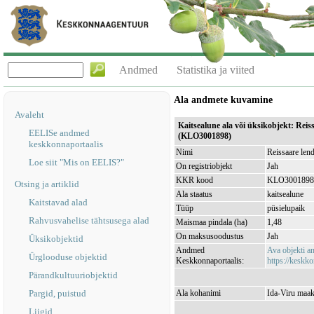
Andmed
Statistika ja viited
Ala andmete kuvamine
Avaleht
Kaitsealune ala või üksikobjekt: Reis
EELISe andmed
(KLO3001898)
keskkonnaportaalis
Nimi
Reissaare len
Loe siit "Mis on EELIS?"
On registriobjekt
Jah
KKR kood
KLO3001898
Otsing ja artiklid
Ala staatus
kaitsealune
Kaitstavad alad
Tüüp
püsielupaik
Rahvusvahelise tähtsusega alad
Maismaa pindala (ha)
1,48
On maksusoodustus
Jah
Üksikobjektid
Andmed
Ava objekti 
Ürglooduse objektid
Keskkonnaportaalis:
https://keskko
Pärandkultuuriobjektid
Pargid, puistud
Ala kohanimi
Ida-Viru maak
Liigid