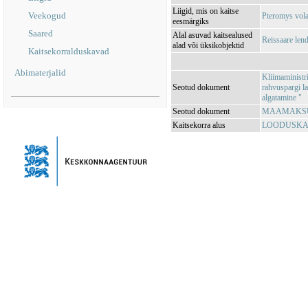
Liigid, mis on kaitse
Veekogud
Pteromys vola
eesmärgiks
Saared
Alal asuvad kaitsealused
Reissaare len
alad või üksikobjektid
Kaitsekorralduskavad
Abimaterjalid
Kliimaministr
Seotud dokument
rahvuspargi l
algatamine "
Seotud dokument
MAAMAKSUSE
Kaitsekorra alus
LOODUSKAIT