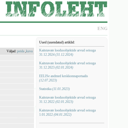
ENG
Uued (uuendatud) artiklid:
Kaitstavate loodusobjektide arvud seisuga
Väljad:
peida
,
kuva
31.12.2024
(31.12.2024)
Kaitstavate loodusobjektide arvud seisuga
31.12.2023
(02.01.2024)
EELISe andmed keskkonnaportaalis
(12.07.2023)
Statistika
(11.01.2023)
Kaitstavate loodusobjektide arvud seisuga
31.12.2022
(02.01.2023)
Kaitstavate loodusobjektide arvud seisuga
1.01.2022
(04.01.2022)