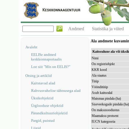
Andmed
Statistika ja viited
Ala andmete kuvami
Avaleht
Kaitsealune ala või ük
EELISe andmed
Nimi
keskkonnaportaalis
On registriobjekt
Loe siit "Mis on EELIS?"
KKR kood
Otsing ja artiklid
Ala staatus
Tüüp
Kaitstavad alad
Vöönditüüp
Rahvusvahelise tähtsusega alad
Asub kaitsealal
Üksikobjektid
Maismaa pindala (ha)
Siseveekogude pindala (ha
Ürglooduse objektid
On maksusoodustus
Pärandkultuuriobjektid
Maamaksu protsent
Pargid, puistud
IUCN kategooria
Liigid