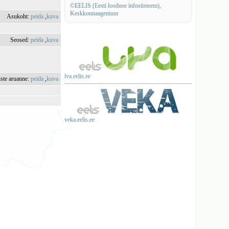
©EELIS (Eesti looduse infosüsteem),
Keskkonnaagentuur
Asukoht:
peida
,
kuva
Seosed:
peida
,
kuva
lva.eelis.ee
uste aruanne:
peida
,
kuva
veka.eelis.ee