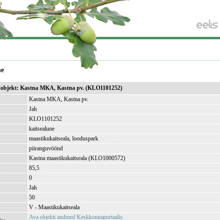
ne
sikobjekt: Kastna MKA, Kastna pv. (KLO1101252)
Kastna MKA, Kastna pv.
Jah
KLO1101252
kaitsealune
maastikukaitseala, looduspark
piiranguvöönd
Kastna maastikukaitseala (KLO1000572)
85,5
)
0
Jah
50
V - Maastikukaitseala
Ava objekti andmed Keskkonnaportaalis