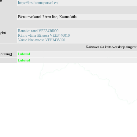
is:
https://keskkonnaportaal.ee/...
Pärnu maakond, Pärnu linn, Kastna küla
Ranniku rand VEE3436000
jekti
Kihnu väina lääneosa VEE3440010
Vaiste lahe avaosa VEE3435020
Kaitstava ala kaitse-eeskirja tingim
spiirang)
Lubatud
Lubatud