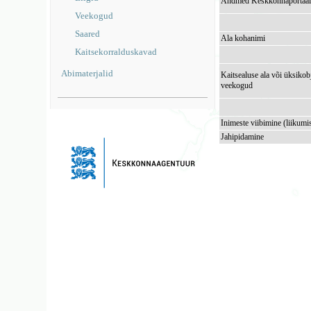
Andmed Keskkonnaportaal
Veekogud
Saared
Ala kohanimi
Kaitsekorralduskavad
Abimaterjalid
Kaitsealuse ala või üksikob
veekogud
Inimeste viibimine (liikumi
Jahipidamine