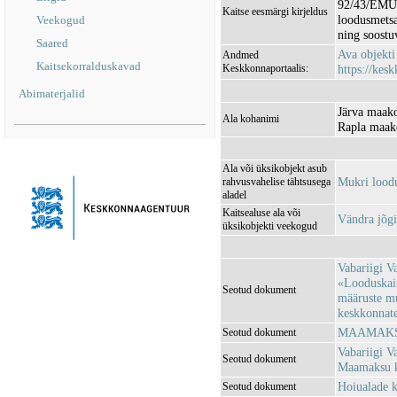
92/43/EMÜ I
Kaitse eesmärgi kirjeldus
loodusmetsa
Veekogud
ning soostu
Saared
Ava objekt
Andmed
Kaitsekorralduskavad
Keskkonnaportaalis:
https://kesk
Abimaterjalid
Järva maako
Ala kohanimi
Rapla maak
Ala või üksikobjekt asub
Mukri lood
rahvusvahelise tähtsusega
aladel
Kaitsealuse ala või
Vändra jõg
üksikobjekti veekogud
Vabariigi V
«Looduskait
Seotud dokument
määruste m
keskkonnatee
MAAMAKSU
Seotud dokument
Vabariigi V
Seotud dokument
Maamaksu k
Hoiualade k
Seotud dokument