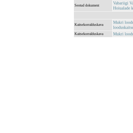
Vabariigi V
Seotud dokument
Hoiualade k
Mukri loodu
Kaitsekorralduskava
looduskaits
Mukri loodu
Kaitsekorralduskava