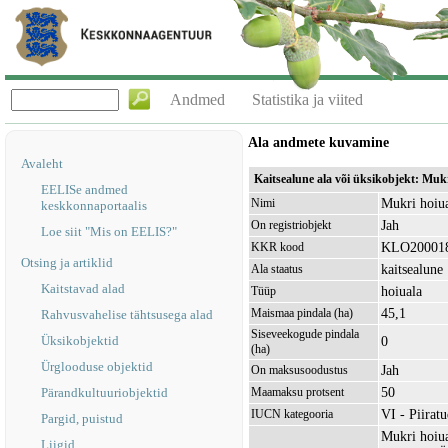
Andmed
Statistika ja viited
Ala andmete kuvamine
Avaleht
Kaitsealune ala või üksikobjekt: Mu
EELISe andmed
Mukri hoiu
Nimi
keskkonnaportaalis
Jah
On registriobjekt
Loe siit "Mis on EELIS?"
KLO20001
KKR kood
Otsing ja artiklid
kaitsealune
Ala staatus
Kaitstavad alad
hoiuala
Tüüp
45,1
Maismaa pindala (ha)
Rahvusvahelise tähtsusega alad
Siseveekogude pindala
Üksikobjektid
0
(ha)
Ürglooduse objektid
Jah
On maksusoodustus
50
Pärandkultuuriobjektid
Maamaksu protsent
VI - Piirat
IUCN kategooria
Pargid, puistud
Mukri hoiua
Liigid