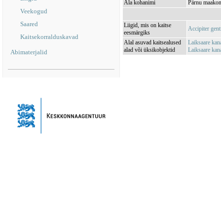
Ala kohanimi
Pärnu maakond
Veekogud
Saared
Liigid, mis on kaitse
Accipiter gent
eesmärgiks
Kaitsekorralduskavad
Alal asuvad kaitsealused
Laiksaare kan
alad või üksikobjektid
Laiksaare kan
Abimaterjalid