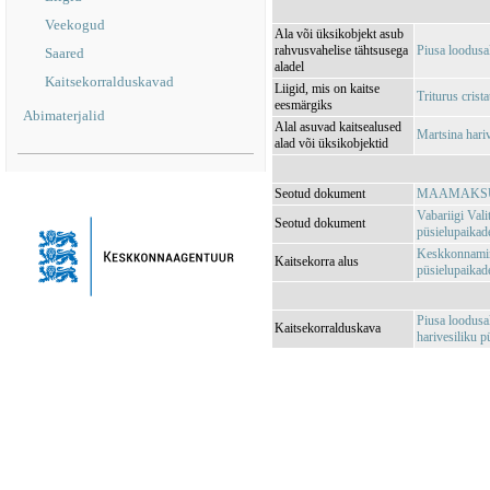
Veekogud
Ala või üksikobjekt asub
rahvusvahelise tähtsusega
Piusa loodus
Saared
aladel
Kaitsekorralduskavad
Liigid, mis on kaitse
Triturus crista
eesmärgiks
Abimaterjalid
Alal asuvad kaitsealused
Martsina hari
alad või üksikobjektid
Seotud dokument
MAAMAKSUSE
Vabariigi Vali
Seotud dokument
püsielupaikad
Keskkonnamini
Kaitsekorra alus
püsielupaikade
Piusa loodusa
Kaitsekorralduskava
harivesiliku p