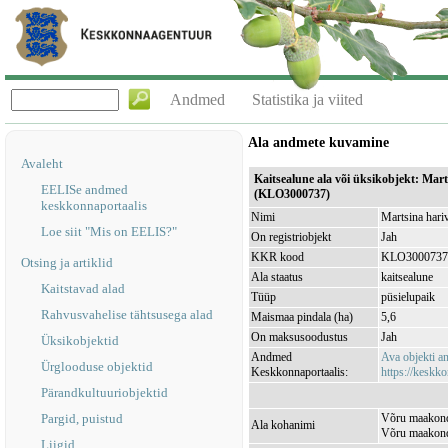
Andmed
Statistika ja viited
Ala andmete kuvamine
Avaleht
Kaitsealune ala või üksikobjekt: Mart
EELISe andmed
(KLO3000737)
keskkonnaportaalis
Nimi
Martsina hariv
Loe siit "Mis on EELIS?"
On registriobjekt
Jah
KKR kood
KLO3000737
Otsing ja artiklid
Ala staatus
kaitsealune
Kaitstavad alad
Tüüp
püsielupaik
Rahvusvahelise tähtsusega alad
Maismaa pindala (ha)
5,6
On maksusoodustus
Jah
Üksikobjektid
Andmed
Ava objekti 
Ürglooduse objektid
Keskkonnaportaalis:
https://keskko
Pärandkultuuriobjektid
Pargid, puistud
Võru maakond,
Ala kohanimi
Võru maakond
Liigid