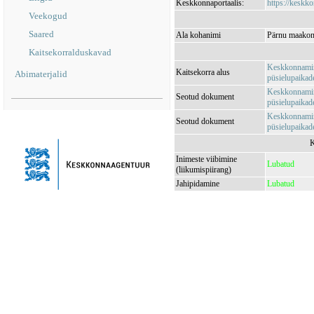
Keskkonnaportaalis:
https://keskko
Veekogud
Saared
Ala kohanimi
Pärnu maakon
Kaitsekorralduskavad
Keskkonnamini
Kaitsekorra alus
Abimaterjalid
püsielupaikade
Keskkonnamini
Seotud dokument
püsielupaikade
Keskkonnamini
Seotud dokument
püsielupaikade
K
Inimeste viibimine
Lubatud
(liikumispiirang)
Jahipidamine
Lubatud