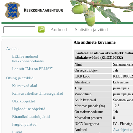
Andmed
Statistika ja viited
Ala andmete kuvamine
Avaleht
Kaitsealune ala või üksikobjekt: Sah
EELISe andmed
sihtkaitsevöönd (KLO3100852)
keskkonnaportaalis
Nimi
Sahamaa kanak
Loe siit "Mis on EELIS?"
On registriobjekt
Jah
KKR kood
KLO3100852
Otsing ja artiklid
Ala staatus
kaitsealune
Kaitstavad alad
Tüüp
püsielupaik
Rahvusvahelise tähtsusega alad
Vöönditüüp
püsielupaiga 
Asub kaitsealal
Sahamaa kana
Üksikobjektid
Maismaa pindala (ha)
12,5
Ürglooduse objektid
On maksusoodustus
Jah
Pärandkultuuriobjektid
Maamaksu protsent
0
IUCN kategooria
IV - Elupaiga- 
Pargid, puistud
Andmed
Ava objekti 
Liigid