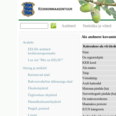
Andmed
Statistika ja viited
Ala andmete kuvami
Avaleht
Kaitsealune ala või üks
EELISe andmed
Nimi
keskkonnaportaalis
On registriobjekt
Loe siit "Mis on EELIS?"
KKR kood
Otsing ja artiklid
Ala staatus
Tüüp
Kaitstavad alad
Vöönditüüp
Rahvusvahelise tähtsusega alad
Asub kaitsealal
Üksikobjektid
Maismaa pindala (ha)
Siseveekogude pindala (ha
Ürglooduse objektid
On maksusoodustus
Pärandkultuuriobjektid
Maamaksu protsent
Pargid, puistud
IUCN kategooria
Liigid