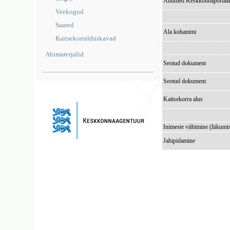
Andmed Keskkonnaportaal
Veekogud
Saared
Ala kohanimi
Kaitsekorralduskavad
Abimaterjalid
Seotud dokument
Seotud dokument
Kaitsekorra alus
Inimeste viibimine (liikumi
Jahipidamine