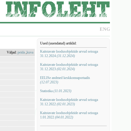
ENG
Uued (uuendatud) artiklid:
Kaitstavate loodusobjektide arvud seisuga
Väljad:
peida
,
kuva
31.12.2024
(31.12.2024)
Kaitstavate loodusobjektide arvud seisuga
31.12.2023
(02.01.2024)
EELISe andmed keskkonnaportaalis
(12.07.2023)
Statistika
(11.01.2023)
Kaitstavate loodusobjektide arvud seisuga
31.12.2022
(02.01.2023)
Kaitstavate loodusobjektide arvud seisuga
1.01.2022
(04.01.2022)