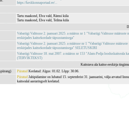
is:
https://keskkonnaportaal.ee/...
Tartu maakond, Elva vald, Rämsi küla
Tartu maakond, Elva vald, Teilma küla
D
Vabariigi Valitsuse 2. jaanuari 2025. a määrus nr 1 "Vabariigi Valitsuse määruste
eeskirjades kaitsekordade täpsustamisega"
Vabariigi Valitsuse 2. jaanuari 2025. a määruse nr 1 "Vabariigi Valitsuse määrust
eeskirjades kaitsekordade täpsustamisega" SELETUSKIRI
Vabariigi Valitsuse 18. mai 2007. a määrus nr 153 "Alam-Pedja looduskaitseala kai
(TERVIKTEKST)
Kaitstava ala kaitse-eeskirja tingim
spiirang)
Piiratud
Keelatud: Algus: 01.02. Lõpp: 30.06.
Piiratud
Jahipidamine on lubatud 15. septembrist 31. jaanuarini, välja arvatud linn
kaitsealal aastaringselt keelatud.