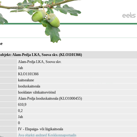
ne
ikobjekt: Alam-Pedja LKA, Soova skv. (KLO1101366)
Alam-Pedja LKA, Soova skv.
Jah
KLO1101366
kaitsealune
looduskaitseala
hooldatav sihtkaitsevöönd
Alam-Pedja looduskaitseala (KLO1000455)
610,9
)
0,2
Jah
0
IV - Elupaiga- või liigikaitseala
Ava objekti andmed Keskkonnaportaalis