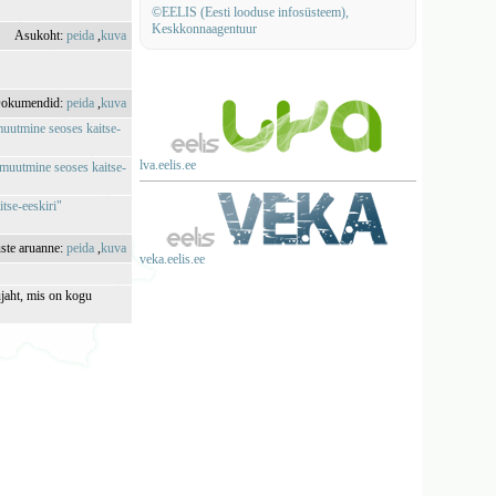
©EELIS (Eesti looduse infosüsteem),
Keskkonnaagentuur
Asukoht:
peida
,
kuva
okumendid:
peida
,
kuva
 muutmine seoses kaitse-
lva.eelis.ee
e muutmine seoses kaitse-
tse-eeskiri"
uste aruanne:
peida
,
kuva
veka.eelis.ee
ujaht, mis on kogu