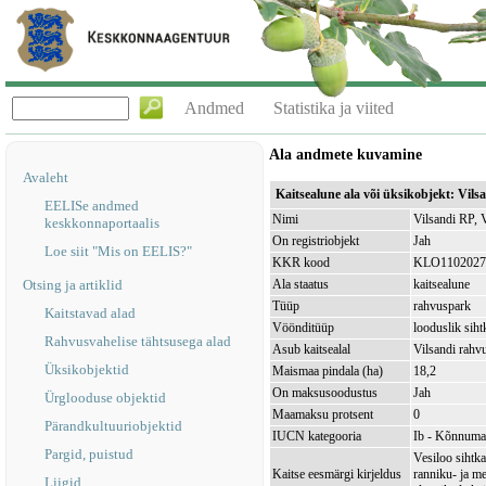
Andmed
Statistika ja viited
Ala andmete kuvamine
Avaleht
Kaitsealune ala või üksikobjekt: Vils
EELISe andmed
Nimi
Vilsandi RP, 
keskkonnaportaalis
On registriobjekt
Jah
Loe siit "Mis on EELIS?"
KKR kood
KLO1102027
Otsing ja artiklid
Ala staatus
kaitsealune
Tüüp
rahvuspark
Kaitstavad alad
Vöönditüüp
looduslik sih
Rahvusvahelise tähtsusega alad
Asub kaitsealal
Vilsandi rah
Üksikobjektid
Maismaa pindala (ha)
18,2
On maksusoodustus
Jah
Ürglooduse objektid
Maamaksu protsent
0
Pärandkultuuriobjektid
IUCN kategooria
Ib - Kõnnuma
Pargid, puistud
Vesiloo sihtk
Kaitse eesmärgi kirjeldus
ranniku- ja me
Liigid