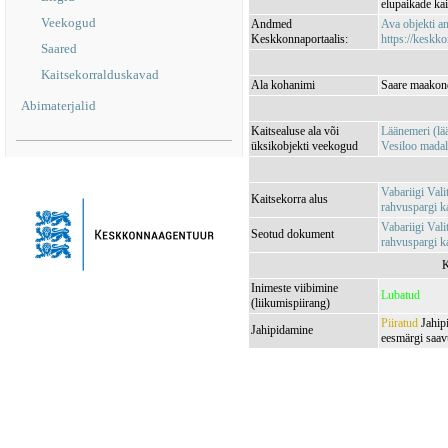
elupaikade kai
Veekogud
Andmed
Ava objekti 
Keskkonnaportaalis:
https://keskko
Saared
Kaitsekorralduskavad
Ala kohanimi
Saare maakond
Abimaterjalid
Kaitsealuse ala või
Läänemeri (l
üksikobjekti veekogud
Vesiloo mad
Vabariigi Vali
Kaitsekorra alus
rahvuspargi ka
Vabariigi Vali
Seotud dokument
rahvuspargi 
K
Inimeste viibimine
Lubatud
(liikumispiirang)
Piiratud
Jahipi
Jahipidamine
eesmärgi saavu