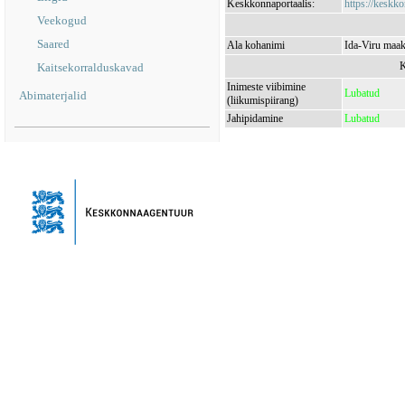
Keskkonnaportaalis:
https://keskko
Veekogud
Saared
Ala kohanimi
Ida-Viru maak
K
Kaitsekorralduskavad
Inimeste viibimine
Lubatud
Abimaterjalid
(liikumispiirang)
Jahipidamine
Lubatud