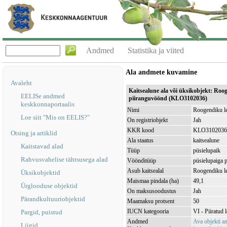
Andmed
Statistika ja viited
Ala andmete kuvamine
Avaleht
Kaitsealune ala või üksikobjekt: Roo
EELISe andmed
piiranguvöönd (KLO3102036)
keskkonnaportaalis
Nimi
Roogendiku le
Loe siit "Mis on EELIS?"
On registriobjekt
Jah
KKR kood
KLO3102036
Otsing ja artiklid
Ala staatus
kaitsealune
Kaitstavad alad
Tüüp
püsielupaik
Rahvusvahelise tähtsusega alad
Vöönditüüp
püsielupaiga 
Asub kaitsealal
Roogendiku l
Üksikobjektid
Maismaa pindala (ha)
49,1
Ürglooduse objektid
On maksusoodustus
Jah
Pärandkultuuriobjektid
Maamaksu protsent
50
IUCN kategooria
VI - Piiratud 
Pargid, puistud
Andmed
Ava objekti 
Liigid