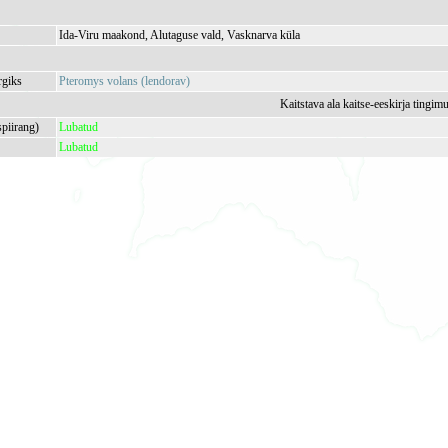
Ida-Viru maakond, Alutaguse vald, Vasknarva küla
rgiks
Pteromys volans (lendorav)
Kaitstava ala kaitse-eeskirja tingim
spiirang)
Lubatud
Lubatud