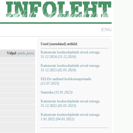
ENG
Uued (uuendatud) artiklid:
Kaitstavate loodusobjektide arvud seisuga
Väljad:
peida
,
kuva
31.12.2024
(31.12.2024)
Kaitstavate loodusobjektide arvud seisuga
31.12.2023
(02.01.2024)
EELISe andmed keskkonnaportaalis
(12.07.2023)
Statistika
(11.01.2023)
Kaitstavate loodusobjektide arvud seisuga
31.12.2022
(02.01.2023)
Kaitstavate loodusobjektide arvud seisuga
1.01.2022
(04.01.2022)