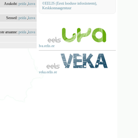
©EELIS (Eesti looduse infosüsteem),
Asukoht:
peida
,
kuva
Keskkonnaagentuur
Seosed:
peida
,
kuva
uste aruanne:
peida
,
kuva
lva.eelis.ee
veka.eelis.ee