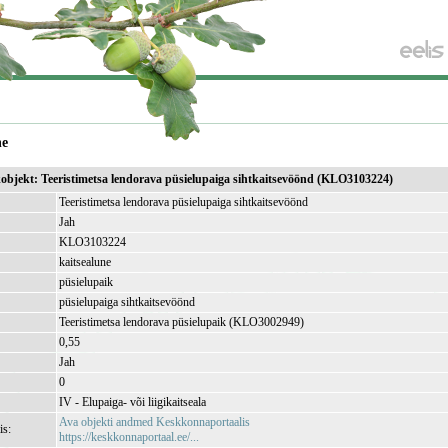
ne
ikobjekt: Teeristimetsa lendorava püsielupaiga sihtkaitsevöönd (KLO3103224)
Teeristimetsa lendorava püsielupaiga sihtkaitsevöönd
Jah
KLO3103224
kaitsealune
püsielupaik
püsielupaiga sihtkaitsevöönd
Teeristimetsa lendorava püsielupaik (KLO3002949)
0,55
Jah
0
IV - Elupaiga- või liigikaitseala
Ava objekti andmed Keskkonnaportaalis
is:
https://keskkonnaportaal.ee/...