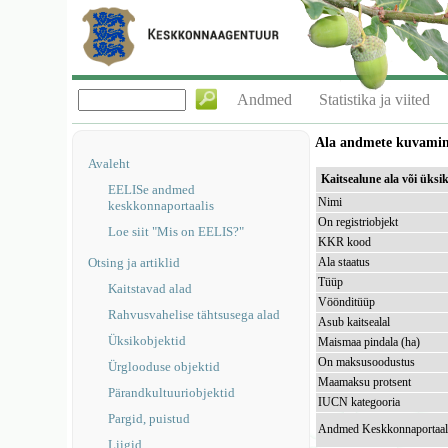
Andmed
Statistika ja viited
Ala andmete kuvami
Avaleht
Kaitsealune ala või üks
EELISe andmed
Nimi
keskkonnaportaalis
On registriobjekt
Loe siit "Mis on EELIS?"
KKR kood
Otsing ja artiklid
Ala staatus
Tüüp
Kaitstavad alad
Vöönditüüp
Rahvusvahelise tähtsusega alad
Asub kaitsealal
Üksikobjektid
Maismaa pindala (ha)
On maksusoodustus
Ürglooduse objektid
Maamaksu protsent
Pärandkultuuriobjektid
IUCN kategooria
Pargid, puistud
Andmed Keskkonnaportaal
Liigid