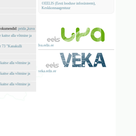
©EELIS (Eesti looduse infosüsteem),
Keskkonnaagentuur
okumendid:
peida
,
kuva
kaitse alla võtmine ja
lva.eelis.ee
r 73 "Kanakulli
aitse alla võtmine ja
veka.eelis.ee
aitse alla võtmine ja
aitse alla võtmine ja