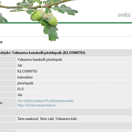
ne
ikobjekt: Valmaotsa kanakulli püsielupaik (KLO3000703)
Valmaotsa kanakulli püsielupaik
Jah
KLO3000703
kaitsealune
püsielupaik
61,6
Jah
Ava objekti andmed Keskkonnaportaalis
is:
https://keskkonnaportaal.ee/...
Tartu maakond, Tartu vald, Valmaotsa küla