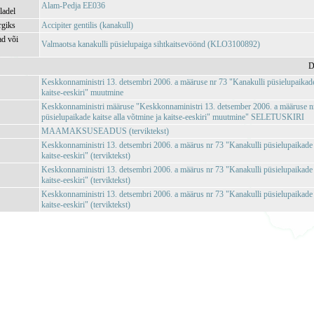
Alam-Pedja EE036
ladel
rgiks
Accipiter gentilis (kanakull)
ad või
Valmaotsa kanakulli püsielupaiga sihtkaitsevöönd (KLO3100892)
D
Keskkonnaministri 13. detsembri 2006. a määruse nr 73 "Kanakulli püsielupaikade 
kaitse-eeskiri" muutmine
Keskkonnaministri määruse "Keskkonnaministri 13. detsember 2006. a määruse n
püsielupaikade kaitse alla võtmine ja kaitse-eeskiri" muutmine" SELETUSKIRI
MAAMAKSUSEADUS (terviktekst)
Keskkonnaministri 13. detsembri 2006. a määrus nr 73 "Kanakulli püsielupaikade k
kaitse-eeskiri" (terviktekst)
Keskkonnaministri 13. detsembri 2006. a määrus nr 73 "Kanakulli püsielupaikade k
kaitse-eeskiri" (terviktekst)
Keskkonnaministri 13. detsembri 2006. a määrus nr 73 "Kanakulli püsielupaikade k
kaitse-eeskiri" (terviktekst)