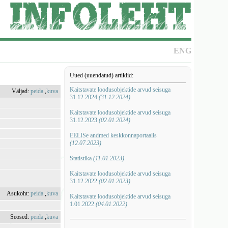
ENG
Uued (uuendatud) artiklid:
Kaitstavate loodusobjektide arvud seisuga
Väljad:
peida
,
kuva
31.12.2024
(31.12.2024)
Kaitstavate loodusobjektide arvud seisuga
31.12.2023
(02.01.2024)
EELISe andmed keskkonnaportaalis
(12.07.2023)
Statistika
(11.01.2023)
Kaitstavate loodusobjektide arvud seisuga
31.12.2022
(02.01.2023)
Asukoht:
peida
,
kuva
Kaitstavate loodusobjektide arvud seisuga
1.01.2022
(04.01.2022)
Seosed:
peida
,
kuva