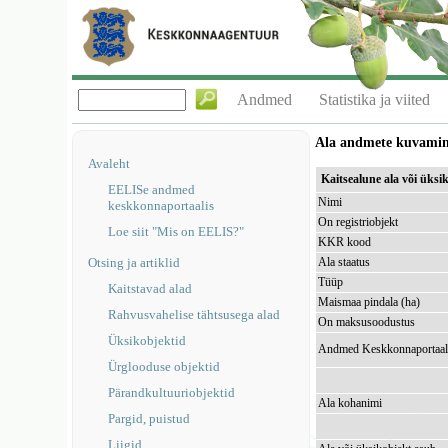
Andmed
Statistika ja viited
Ala andmete kuvami
Avaleht
Kaitsealune ala või üks
EELISe andmed
Nimi
keskkonnaportaalis
On registriobjekt
Loe siit "Mis on EELIS?"
KKR kood
Otsing ja artiklid
Ala staatus
Tüüp
Kaitstavad alad
Maismaa pindala (ha)
Rahvusvahelise tähtsusega alad
On maksusoodustus
Üksikobjektid
Andmed Keskkonnaportaal
Ürglooduse objektid
Pärandkultuuriobjektid
Ala kohanimi
Pargid, puistud
Liigid