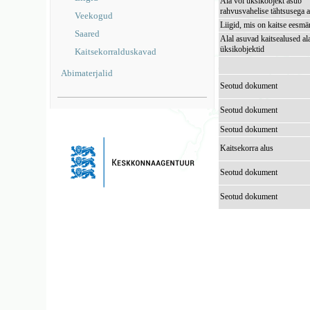
Ala või üksikobjekt asub
rahvusvahelise tähtsusega a
Veekogud
Liigid, mis on kaitse eesmä
Saared
Alal asuvad kaitsealused al
üksikobjektid
Kaitsekorralduskavad
Abimaterjalid
Seotud dokument
Seotud dokument
Seotud dokument
Kaitsekorra alus
Seotud dokument
Seotud dokument