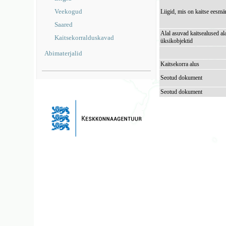
Veekogud
Liigid, mis on kaitse eesmä
Saared
Alal asuvad kaitsealused al
Kaitsekorralduskavad
üksikobjektid
Abimaterjalid
Kaitsekorra alus
Seotud dokument
Seotud dokument