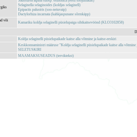
Saussurea alpina subsp. esthonica (eesti soojumikas)
Selaginella selaginoides (koldjas selaginell)
rgiks
Epipactis palustris (soo-neiuvaip)
Dactylorhiza incarnata (kahkjaspunane sõrmkäpp)
ad või
Kamariku koldja selaginelli püsielupaiga sihtkaitsevöönd (KLO3102858)
D
Koldja selaginelli püsielupaikade kaitse alla võtmine ja kaitse-eeskiri
Keskkonnaministri määruse "Koldja selaginelli püsielupaikade kaitse alla võtmine j
SELETUSKIRI
MAAMAKSUSEADUS (terviktekst)