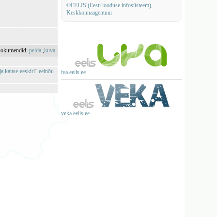
©EELIS (Eesti looduse infosüsteem),
Keskkonnaagentuur
okumendid:
peida
,
kuva
a kaitse-eeskiriˮ eelnõu
lva.eelis.ee
veka.eelis.ee