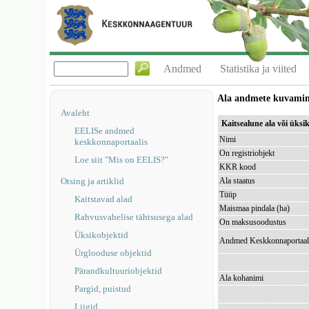
Andmed
Statistika ja viited
Ala andmete kuvami
Avaleht
Kaitsealune ala või üks
EELISe andmed
Nimi
keskkonnaportaalis
On registriobjekt
Loe siit "Mis on EELIS?"
KKR kood
Otsing ja artiklid
Ala staatus
Tüüp
Kaitstavad alad
Maismaa pindala (ha)
Rahvusvahelise tähtsusega alad
On maksusoodustus
Üksikobjektid
Andmed Keskkonnaportaal
Ürglooduse objektid
Pärandkultuuriobjektid
Ala kohanimi
Pargid, puistud
Liigid