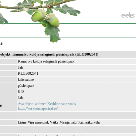
ne
ikobjekt: Kamariku koldja selaginelli püsielupaik (KLO3002641)
Kamariku koldja selaginelli püsielupaik
Jah
KLO3002641
kaitsealune
püsielupaik
8,63
Jah
Ava objekti andmed Keskkonnaportaalis
is:
https://keskkonnaportaal.ee/...
Lääne-Viru maakond, Väike-Maarja vald, Kamariku küla