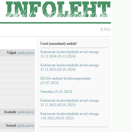
ENG
Uued (uuendatud) artiklid:
Kaitstavate loodusobjektide arvud seisuga
Väljad:
peida
,
kuva
31.12.2024
(31.12.2024)
Kaitstavate loodusobjektide arvud seisuga
31.12.2023
(02.01.2024)
EELISe andmed keskkonnaportaalis
(12.07.2023)
Statistika
(11.01.2023)
Kaitstavate loodusobjektide arvud seisuga
31.12.2022
(02.01.2023)
Asukoht:
peida
,
kuva
Kaitstavate loodusobjektide arvud seisuga
1.01.2022
(04.01.2022)
Seosed:
peida
,
kuva