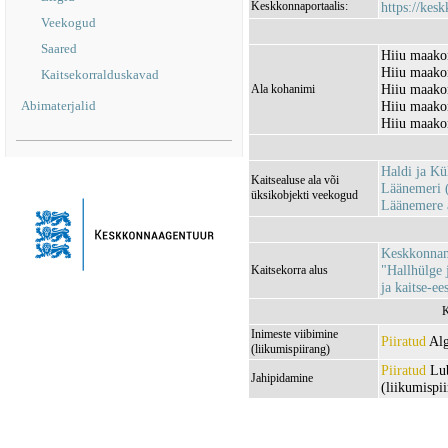
Keskkonnaportaalis:
https://kesk
Veekogud
Saared
Hiiu maakon
Hiiu maako
Kaitsekorralduskavad
Hiiu maako
Ala kohanimi
Abimaterjalid
Hiiu maakon
Hiiu maako
Haldi ja K
Kaitsealuse ala või
Läänemeri 
üksikobjekti veekogud
Läänemere 
Keskkonnami
"Hallhülge 
Kaitsekorra alus
ja kaitse-ee
K
Inimeste viibimine
Piiratud
Alg
(liikumispiirang)
Piiratud
Lub
Jahipidamine
(liikumispi