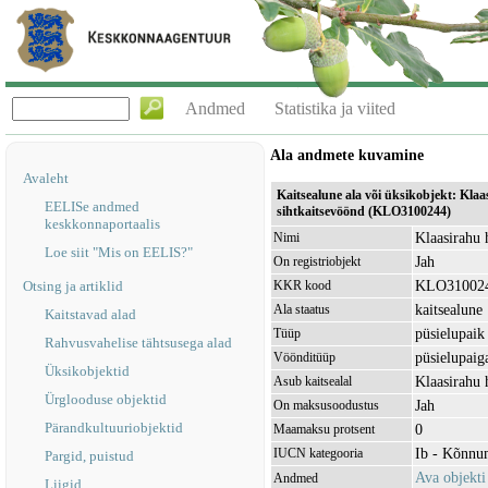
Andmed
Statistika ja viited
Ala andmete kuvamine
Avaleht
Kaitsealune ala või üksikobjekt: Klaa
EELISe andmed
sihtkaitsevöönd (KLO3100244)
keskkonnaportaalis
Klaasirahu 
Nimi
Loe siit "Mis on EELIS?"
Jah
On registriobjekt
KLO31002
Otsing ja artiklid
KKR kood
kaitsealune
Ala staatus
Kaitstavad alad
püsielupaik
Tüüp
Rahvusvahelise tähtsusega alad
püsielupaig
Vöönditüüp
Üksikobjektid
Klaasirahu
Asub kaitsealal
Ürglooduse objektid
Jah
On maksusoodustus
Pärandkultuuriobjektid
0
Maamaksu protsent
Ib - Kõnnu
IUCN kategooria
Pargid, puistud
Ava objekt
Andmed
Liigid