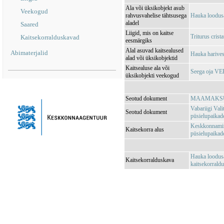
Ala või üksikobjekt asub
Veekogud
rahvusvahelise tähtsusega
Hauka loodus
aladel
Saared
Liigid, mis on kaitse
Triturus crista
Kaitsekorralduskavad
eesmärgiks
Alal asuvad kaitsealused
Abimaterjalid
Hauka harive
alad või üksikobjektid
Kaitsealuse ala või
Seega oja V
üksikobjekti veekogud
Seotud dokument
MAAMAKSUSE
Vabariigi Vali
Seotud dokument
püsielupaikad
Keskkonnamini
Kaitsekorra alus
püsielupaikade
Hauka loodusa
Kaitsekorralduskava
kaitsekorrald