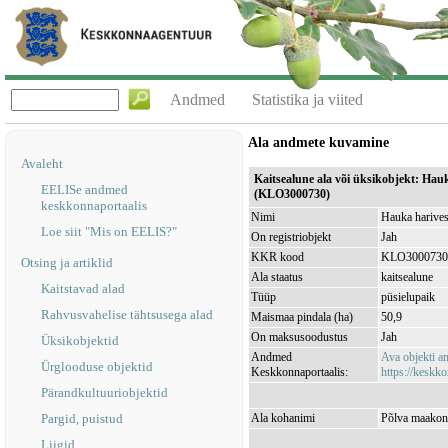
Andmed
Statistika ja viited
Ala andmete kuvamine
Avaleht
Kaitsealune ala või üksikobjekt: Hauk
EELISe andmed
(KLO3000730)
keskkonnaportaalis
Nimi
Hauka harives
Loe siit "Mis on EELIS?"
On registriobjekt
Jah
KKR kood
KLO3000730
Otsing ja artiklid
Ala staatus
kaitsealune
Kaitstavad alad
Tüüp
püsielupaik
Rahvusvahelise tähtsusega alad
Maismaa pindala (ha)
50,9
On maksusoodustus
Jah
Üksikobjektid
Andmed
Ava objekti 
Ürglooduse objektid
Keskkonnaportaalis:
https://keskko
Pärandkultuuriobjektid
Pargid, puistud
Ala kohanimi
Põlva maakon
Liigid