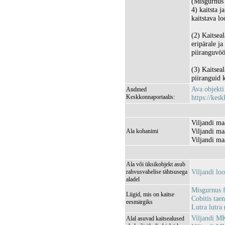
(Misgurnus f
4) kaitsta j
kaitstava l
(2) Kaitsea
eripärale j
piiranguvöö
(3) Kaitseal
piiranguid 
Ava objekt
Andmed
Keskkonnaportaalis:
https://kesk
Viljandi ma
Viljandi ma
Ala kohanimi
Viljandi maa
Ala või üksikobjekt asub
Viljandi l
rahvusvahelise tähtsusega
aladel
Misgurnus fo
Liigid, mis on kaitse
Cobitis taen
eesmärgiks
Lutra lutra
Viljandi M
Alal asuvad kaitsealused