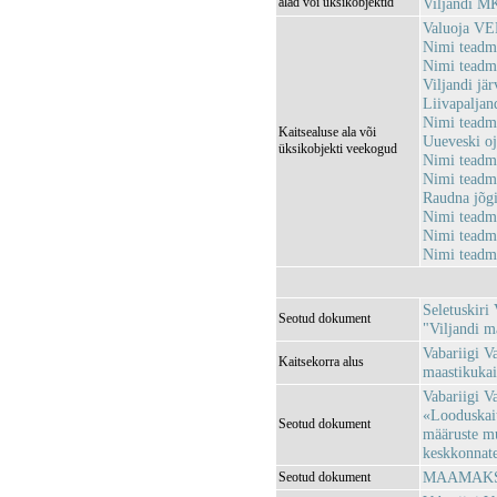
alad või üksikobjektid
Viljandi M
Valuoja V
Nimi tead
Nimi tead
Viljandi j
Liivapalja
Nimi tead
Kaitsealuse ala või
Uueveski o
üksikobjekti veekogud
Nimi tead
Nimi tead
Raudna jõ
Nimi tead
Nimi tead
Nimi tead
Seletuskiri
Seotud dokument
"Viljandi ma
Vabariigi V
Kaitsekorra alus
maastikukait
Vabariigi V
«Looduskait
Seotud dokument
määruste m
keskkonnatee
MAAMAKSU
Seotud dokument