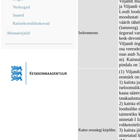
Viljandi ma
ja Viljandi 
Veekogud
Loodi loodu
Saared
moodustati e
väärib tähel
Kaitsekorralduskavad
(lammorg). 
ürgorud van
Abimaterjalid
Iseloomustus
kesk-devoni
Viljandi ür
osa veerudel
osas asub 
m). Kaitsea
pindala on 
(1) Viljandi
eesmärk on
1) kaitsta j
iseloomulik
kaasa sääst
tasakaalust
2) kaitsta 
looduslike 
taimestiku 
nimetab I l
rohketoitel
3) kaitsta 
Kaitse eesmärgi kirjeldus
nimetatud li