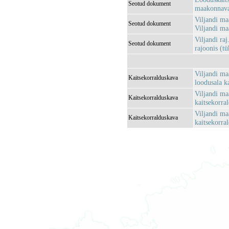
Seotud dokument
maakonnava
Viljandi ma
Seotud dokument
Viljandi ma
Viljandi ra
Seotud dokument
rajoonis (tü
Viljandi maa
Kaitsekorralduskava
loodusala k
Viljandi ma
Kaitsekorralduskava
kaitsekorra
Viljandi ma
Kaitsekorralduskava
kaitsekorra