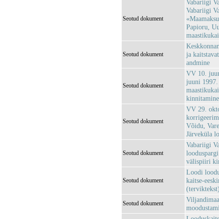
Vabariigi V
Vabariigi V
«Maamaksu 
Seotud dokument
Papioru, Uu
maastikukait
Keskkonnami
ja kaitstava
Seotud dokument
andmine
VV 10. juun
juuni 1997.
Seotud dokument
maastikukait
kinnitamin
VV 29. okt
korrigeerim
Seotud dokument
Võidu, Vare
Järveküla l
Vabariigi V
looduspargi 
Seotud dokument
välispiiri k
Loodi loodu
kaitse-eeski
Seotud dokument
(terviktekst
Viljandimaa
Seotud dokument
moodustam
Looduskaits