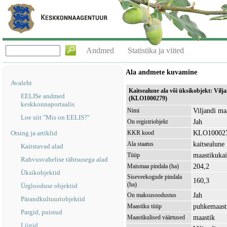
Andmed
Statistika ja viited
Ala andmete kuvamine
Avaleht
Kaitsealune ala või üksikobjekt: Vilj
EELISe andmed
(KLO1000279)
keskkonnaportaalis
Viljandi ma
Nimi
Loe siit "Mis on EELIS?"
Jah
On registriobjekt
KLO10002
Otsing ja artiklid
KKR kood
kaitsealune
Ala staatus
Kaitstavad alad
maastikukai
Tüüp
Rahvusvahelise tähtsusega alad
204,2
Maismaa pindala (ha)
Üksikobjektid
Siseveekogude pindala
160,3
(ha)
Ürglooduse objektid
Jah
On maksusoodustus
Pärandkultuuriobjektid
puhkemaast
Maastiku tüüp
Pargid, puistud
maastik
Maastikulised väärtused
Liigid