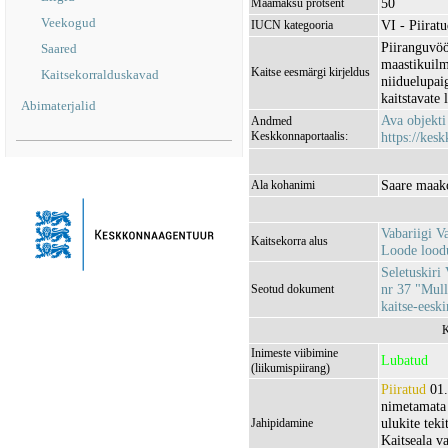
50
Maamaksu protsent
Veekogud
VI - Piirat
IUCN kategooria
Piiranguvöö
Saared
maastikuilm
Kaitse eesmärgi kirjeldus
Kaitsekorralduskavad
niiduelupai
kaitstavate 
Abimaterjalid
Ava objekt
Andmed
Keskkonnaportaalis:
https://kesk
Saare maako
Ala kohanimi
Vabariigi V
Kaitsekorra alus
Loode loodu
Seletuskiri 
nr 37 "Mull
Seotud dokument
kaitse-eeski
K
Inimeste viibimine
Lubatud
(liikumispiirang)
Piiratud
01.
nimetamata 
ulukite teki
Jahipidamine
Kaitseala va