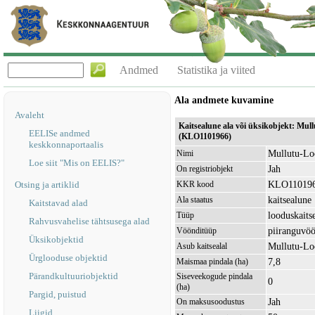
Andmed
Statistika ja viited
Ala andmete kuvamine
Avaleht
Kaitsealune ala või üksikobjekt: Mul
EELISe andmed
(KLO1101966)
keskkonnaportaalis
Mullutu-Lo
Nimi
Loe siit "Mis on EELIS?"
Jah
On registriobjekt
KLO11019
Otsing ja artiklid
KKR kood
kaitsealune
Ala staatus
Kaitstavad alad
looduskaits
Tüüp
Rahvusvahelise tähtsusega alad
piiranguvö
Vöönditüüp
Üksikobjektid
Mullutu-Lo
Asub kaitsealal
Ürglooduse objektid
7,8
Maismaa pindala (ha)
Pärandkultuuriobjektid
Siseveekogude pindala
0
(ha)
Pargid, puistud
Jah
On maksusoodustus
Liigid