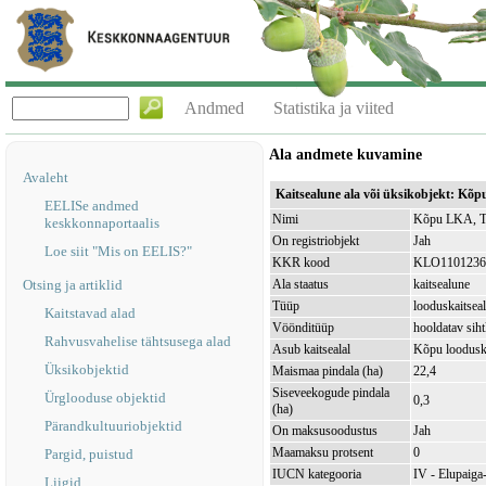
Andmed
Statistika ja viited
Ala andmete kuvamine
Avaleht
Kaitsealune ala või üksikobjekt: Kõ
EELISe andmed
Nimi
Kõpu LKA, Ti
keskkonnaportaalis
On registriobjekt
Jah
Loe siit "Mis on EELIS?"
KKR kood
KLO1101236
Otsing ja artiklid
Ala staatus
kaitsealune
Tüüp
looduskaitsea
Kaitstavad alad
Vöönditüüp
hooldatav sih
Rahvusvahelise tähtsusega alad
Asub kaitsealal
Kõpu loodusk
Üksikobjektid
Maismaa pindala (ha)
22,4
Siseveekogude pindala
Ürglooduse objektid
0,3
(ha)
Pärandkultuuriobjektid
On maksusoodustus
Jah
Maamaksu protsent
0
Pargid, puistud
IUCN kategooria
IV - Elupaiga- 
Liigid