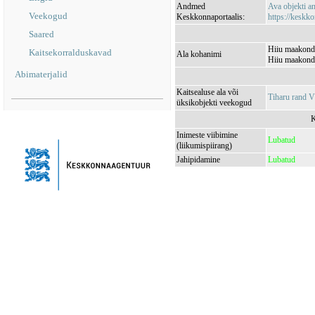
Andmed
Ava objekti 
Veekogud
Keskkonnaportaalis:
https://keskko
Saared
Hiiu maakond,
Kaitsekorralduskavad
Ala kohanimi
Hiiu maakond,
Abimaterjalid
Kaitsealuse ala või
Tiharu rand
üksikobjekti veekogud
K
Inimeste viibimine
Lubatud
(liikumispiirang)
Jahipidamine
Lubatud