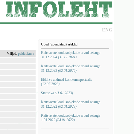
ENG
Uued (uuendatud) artiklid:
Kaitstavate loodusobjektide arvud seisuga
Väljad:
peida
,
kuva
31.12.2024
(31.12.2024)
Kaitstavate loodusobjektide arvud seisuga
31.12.2023
(02.01.2024)
EELISe andmed keskkonnaportaalis
(12.07.2023)
Statistika
(11.01.2023)
Kaitstavate loodusobjektide arvud seisuga
31.12.2022
(02.01.2023)
Kaitstavate loodusobjektide arvud seisuga
1.01.2022
(04.01.2022)