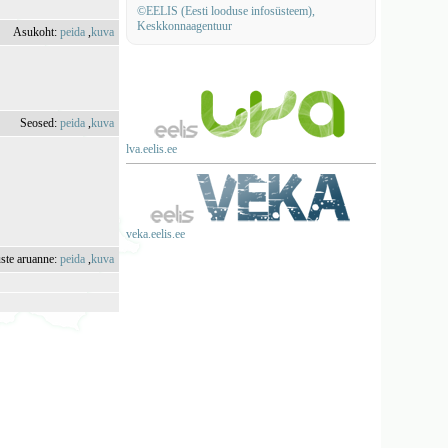
©EELIS (Eesti looduse infosüsteem),
Keskkonnaagentuur
Asukoht:
peida
,
kuva
Seosed:
peida
,
kuva
lva.eelis.ee
veka.eelis.ee
uste aruanne:
peida
,
kuva