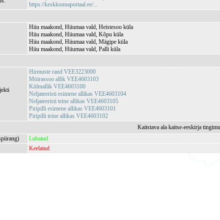
is:
https://keskkonnaportaal.ee/...
Hiiu maakond, Hiiumaa vald, Heistesoo küla
Hiiu maakond, Hiiumaa vald, Kõpu küla
Hiiu maakond, Hiiumaa vald, Mägipe küla
Hiiu maakond, Hiiumaa vald, Palli küla
Hirmuste rand VEE3223000
Möirassoo allik VEE4603103
Külmallik VEE4603100
jekti
Neljateeristi esimene allikas VEE4603104
Neljateeristi teine allikas VEE4603105
Piripilli esimene allikas VEE4603101
Piripilli teine allikas VEE4603102
Kaitstava ala kaitse-eeskirja tingim
spiirang)
Lubatud
Keelatud