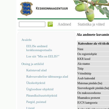
Andmed
Statistika ja viited
Ala andmete kuvami
Avaleht
Kaitsealune ala või ük
EELISe andmed
Nimi
keskkonnaportaalis
On registriobjekt
Loe siit "Mis on EELIS?"
KKR kood
Otsing ja artiklid
Ala staatus
Tüüp
Kaitstavad alad
Vöönditüüp
Rahvusvahelise tähtsusega alad
Asub kaitsealal
Üksikobjektid
Maismaa pindala (ha)
Siseveekogude pindala (ha
Ürglooduse objektid
On maksusoodustus
Pärandkultuuriobjektid
Maamaksu protsent
Pargid, puistud
IUCN kategooria
Liigid