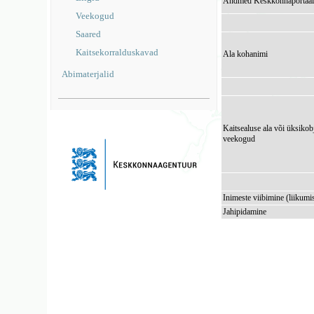
Andmed Keskkonnaportaal
Veekogud
Saared
Kaitsekorralduskavad
Ala kohanimi
Abimaterjalid
Kaitsealuse ala või üksikob
veekogud
Inimeste viibimine (liikumi
Jahipidamine