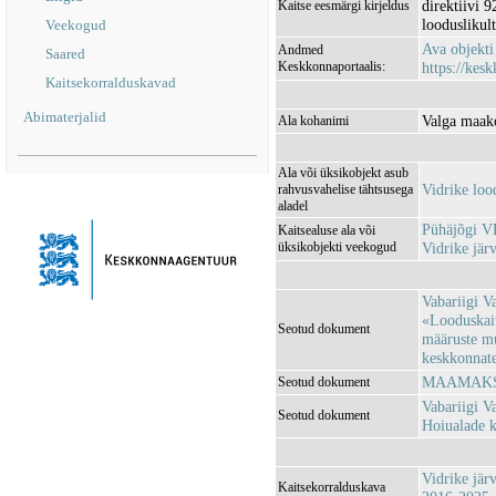
direktiivi 
Kaitse eesmärgi kirjeldus
looduslikult
Veekogud
Ava objekt
Andmed
Saared
Keskkonnaportaalis:
https://kesk
Kaitsekorralduskavad
Abimaterjalid
Valga maako
Ala kohanimi
Ala või üksikobjekt asub
Vidrike lo
rahvusvahelise tähtsusega
aladel
Pühäjõgi 
Kaitsealuse ala või
üksikobjekti veekogud
Vidrike jä
Vabariigi V
«Looduskait
Seotud dokument
määruste m
keskkonnatee
MAAMAKSU
Seotud dokument
Vabariigi V
Seotud dokument
Hoiualade k
Vidrike jär
Kaitsekorralduskava