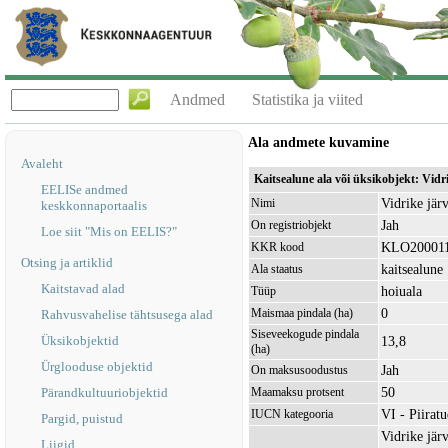
Andmed
Statistika ja viited
Ala andmete kuvamine
Avaleht
Kaitsealune ala või üksikobjekt: Vid
EELISe andmed
Vidrike jär
Nimi
keskkonnaportaalis
Jah
On registriobjekt
Loe siit "Mis on EELIS?"
KLO20001
KKR kood
Otsing ja artiklid
kaitsealune
Ala staatus
Kaitstavad alad
hoiuala
Tüüp
0
Maismaa pindala (ha)
Rahvusvahelise tähtsusega alad
Siseveekogude pindala
Üksikobjektid
13,8
(ha)
Ürglooduse objektid
Jah
On maksusoodustus
50
Pärandkultuuriobjektid
Maamaksu protsent
VI - Piirat
IUCN kategooria
Pargid, puistud
Vidrike jär
Liigid