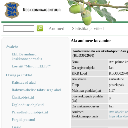
Andmed
Statistika ja viited
Ala andmete kuvamine
Avaleht
Kaitsealune ala või üksikobjekt: Ar
EELISe andmed
(KLO3002670)
keskkonnaportaalis
Nimi
Aru pehme koe
Loe siit "Mis on EELIS?"
On registriobjekt
Jah
KKR kood
KLO3002670
Otsing ja artiklid
Ala staatus
kaitsealune
Kaitstavad alad
Tüüp
püsielupaik
Rahvusvahelise tähtsusega alad
Maismaa pindala (ha)
1,57
Siseveekogude pindala
Üksikobjektid
0
(ha)
Ürglooduse objektid
On maksusoodustus
Jah
Pärandkultuuriobjektid
Andmed
Ava objekti 
Keskkonnaportaalis:
https://keskko
Pargid, puistud
Liigid