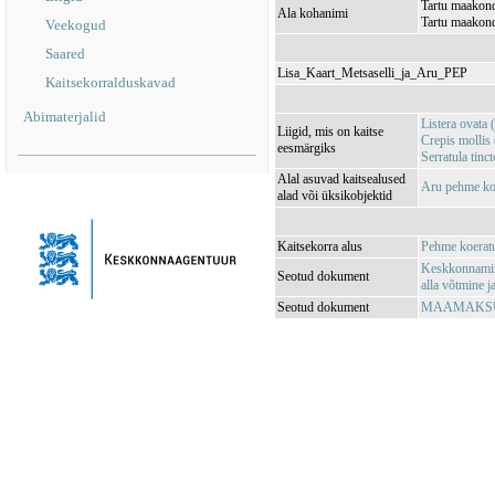
Tartu maakond
Ala kohanimi
Tartu maakond
Veekogud
Saared
Lisa_Kaart_Metsaselli_ja_Aru_PEP
Kaitsekorralduskavad
Abimaterjalid
Listera ovata 
Liigid, mis on kaitse
Crepis mollis
eesmärgiks
Serratula tinc
Alal asuvad kaitsealused
Aru pehme ko
alad või üksikobjektid
Kaitsekorra alus
Pehme koeratub
Keskkonnamini
Seotud dokument
alla võtmine 
Seotud dokument
MAAMAKSUSE