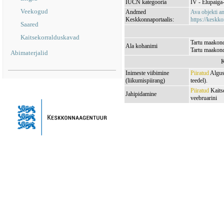
IUCN kategooria
IV - Elupaiga- 
Veekogud
Andmed
Ava objekti 
Keskkonnaportaalis:
https://keskko
Saared
Kaitsekorralduskavad
Tartu maakond,
Ala kohanimi
Tartu maakond,
Abimaterjalid
K
Inimeste viibimine
Piiratud
Algus:
(liikumispiirang)
teedel).
Piiratud
Kaitse
Jahipidamine
veebruarini