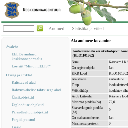
Andmed
Statistika ja viited
Ala andmete kuvamine
Avaleht
Kaitsealune ala või üksikobjekt: Kär
EELISe andmed
(KLO1101362)
keskkonnaportaalis
Nimi
Kärevere LKA,
Loe siit "Mis on EELIS?"
On registriobjekt
Jah
KKR kood
KLO1101362
Otsing ja artiklid
Ala staatus
kaitsealune
Kaitstavad alad
Tüüp
looduskaitsea
Rahvusvahelise tähtsusega alad
Vöönditüüp
hooldatav sih
Asub kaitsealal
Kärevere loo
Üksikobjektid
Maismaa pindala (ha)
72,6
Ürglooduse objektid
Siseveekogude pindala
0
Pärandkultuuriobjektid
(ha)
On maksusoodustus
Jah
Pargid, puistud
Maamaksu protsent
0
Liigid