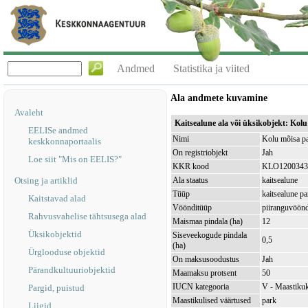
Andmed
Statistika ja viited
Ala andmete kuvamine
Avaleht
Kaitsealune ala või üksikobjekt: Ko
EELISe andmed
Nimi
Kolu mõisa p
keskkonnaportaalis
On registriobjekt
Jah
Loe siit "Mis on EELIS?"
KKR kood
KLO1200343
Otsing ja artiklid
Ala staatus
kaitsealune
Tüüp
kaitsealune pa
Kaitstavad alad
Vöönditüüp
piiranguvöön
Rahvusvahelise tähtsusega alad
Maismaa pindala (ha)
12
Üksikobjektid
Siseveekogude pindala
0,5
(ha)
Ürglooduse objektid
On maksusoodustus
Jah
Pärandkultuuriobjektid
Maamaksu protsent
50
IUCN kategooria
V - Maastikuk
Pargid, puistud
Maastikulised väärtused
park
Liigid