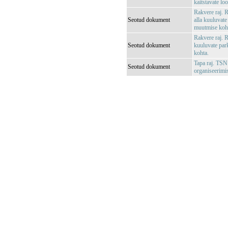
kaitstavate lo
Rakvere raj. 
Seotud dokument
alla kuuluvate
muutmise koh
Rakvere raj. 
Seotud dokument
kuuluvate park
kohta.
Tapa raj. TSN
Seotud dokument
organiseerimis