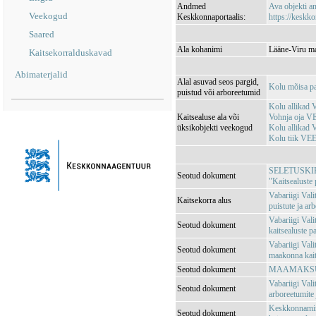
Andmed
Ava objekti 
Veekogud
Keskkonnaportaalis:
https://keskko
Saared
Ala kohanimi
Lääne-Viru ma
Kaitsekorralduskavad
Abimaterjalid
Alal asuvad seos pargid,
Kolu mõisa p
puistud või arboreetumid
Kolu allikad
Kaitsealuse ala või
Vohnja oja 
üksikobjekti veekogud
Kolu allikad
Kolu tiik VE
SELETUSKIRI V
Seotud dokument
"Kaitsealuste 
Vabariigi Val
Kaitsekorra alus
puistute ja ar
Vabariigi Val
Seotud dokument
kaitsealuste pa
Vabariigi Val
Seotud dokument
maakonna kait
Seotud dokument
MAAMAKSUSE
Vabariigi Vali
Seotud dokument
arboreetumite 
Keskkonnamini
Seotud dokument