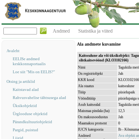
Andmed
Statistika ja viited
Ala andmete kuvamine
Avaleht
Kaitsealune ala või üksikobjekt: Tag
EELISe andmed
sihtkaitsevöönd (KLO3102166)
keskkonnaportaalis
Nimi
Taguküla meri
Loe siit "Mis on EELIS?"
On registriobjekt
Jah
KKR kood
KLO3102166
Otsing ja artiklid
Ala staatus
kaitsealune
Kaitstavad alad
Tüüp
püsielupaik
Rahvusvahelise tähtsusega alad
Vöönditüüp
püsielupaiga 
Asub kaitsealal
Taguküla mer
Üksikobjektid
Maismaa pindala (ha)
12,5
Ürglooduse objektid
On maksusoodustus
Jah
Pärandkultuuriobjektid
Maamaksu protsent
0
IUCN kategooria
Ib - Kõnnuma
Pargid, puistud
Andmed
Ava objekti 
Liigid