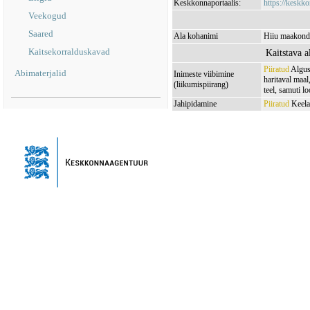
Keskkonnaportaalis:
https://keskko
Veekogud
Saared
Ala kohanimi
Hiiu maakond,
Kaitsekorralduskavad
Kaitstava a
Piiratud
Algus:
Abimaterjalid
Inimeste viibimine
haritaval maal
(liikumispiirang)
teel, samuti 
Jahipidamine
Piiratud
Keelat