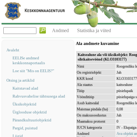
Andmed
Statistika ja viited
Ala andmete kuvamine
Avaleht
Kaitsealune ala või üksikobjekt: Roo
EELISe andmed
sihtkaitsevöönd (KLO3103177)
keskkonnaportaalis
Nimi
Roogendiku le
Loe siit "Mis on EELIS?"
On registriobjekt
Jah
KKR kood
KLO3103177
Otsing ja artiklid
Ala staatus
kaitsealune
Kaitstavad alad
Tüüp
püsielupaik
Rahvusvahelise tähtsusega alad
Vöönditüüp
püsielupaiga 
Asub kaitsealal
Roogendiku l
Üksikobjektid
Maismaa pindala (ha)
0,08
Ürglooduse objektid
On maksusoodustus
Jah
Pärandkultuuriobjektid
Maamaksu protsent
0
IUCN kategooria
IV - Elupaiga- 
Pargid, puistud
Andmed
Ava objekti 
Liigid