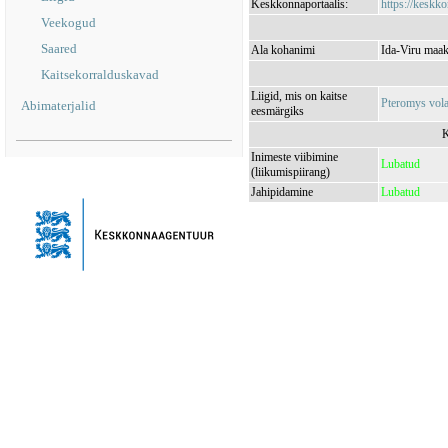
Keskkonnaportaalis:
https://keskko
Veekogud
Saared
Ala kohanimi
Ida-Viru maak
Kaitsekorralduskavad
Liigid, mis on kaitse
Pteromys vola
Abimaterjalid
eesmärgiks
K
Inimeste viibimine
Lubatud
(liikumispiirang)
Jahipidamine
Lubatud