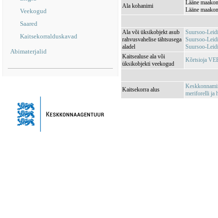
Lääne maakond
Ala kohanimi
Lääne maakond
Veekogud
Saared
Ala või üksikobjekt asub
Suursoo-Leid
Kaitsekorralduskavad
rahvusvahelise tähtsusega
Suursoo-Leid
aladel
Suursoo-Leid
Abimaterjalid
Kaitsealuse ala või
Kõrtsioja V
üksikobjekti veekogud
Keskkonnamini
Kaitsekorra alus
meriforelli ja