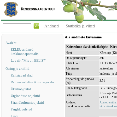
Andmed
Statistika ja viited
Ala andmete kuvamine
Avaleht
Kaitsealune ala või üksikobjekt: Kõr
EELISe andmed
Nimi
Kõrtsioja (Kõ
keskkonnaportaalis
On registriobjekt
Jah
Loe siit "Mis on EELIS?"
KKR kood
KLO3002522
Otsing ja artiklid
Ala staatus
kaitsealune
Tüüp
kudemis- ja e
Kaitstavad alad
Siseveekogude pindala
3,51
Rahvusvahelise tähtsusega alad
(ha)
IUCN kategooria
IV - Elupaiga- 
Üksikobjektid
Kõrtsioja Rist
Iseloomustus
Ürglooduse objektid
(VEE1102300
Pärandkultuuriobjektid
Andmed
Ava objekti 
Keskkonnaportaalis:
https://keskko
Pargid, puistud
Liigid