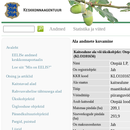
Andmed
Statistika ja viited
Ala andmete kuvamine
Avaleht
Kaitsealune ala või üksikobjekt: Ote
EELISe andmed
(KLO1101656)
keskkonnaportaalis
Otepää LP, 
Nimi
Loe siit "Mis on EELIS?"
Jah
On registriobjekt
KLO11016
Otsing ja artiklid
KKR kood
kaitsealune
Ala staatus
Kaitstavad alad
maastikukai
Tüüp
Rahvusvahelise tähtsusega alad
piiranguvö
Vöönditüüp
Üksikobjektid
Otepää loo
Asub kaitsealal
Ürglooduse objektid
209,1
Maismaa pindala (ha)
Pärandkultuuriobjektid
Siseveekogude pindala
293,9
(ha)
Pargid, puistud
Jah
On maksusoodustus
Liigid