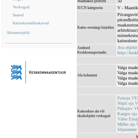
50
Maamaksu protsent
Veekogud
V - Maastik
IUCN kategooria
Piiranguvöö
Saared
pärandkultu
Kaitsekorralduskavad
maakasutuse
Kaitse eesmärgi kirjeldus
arhitektuur
Abimaterjalid
mitmekesisus
kaitsealuste
Ava objekt
Andmed
Keskkonnaportaalis:
https://kesk
Valga maako
Valga maako
Ala kohanimi
Valga maako
Valga maako
Painoja V
Nüpli oja 
Pühajärv 
Kaitsealuse ala või
Kangru oj
üksikobjekti veekogud
Väike Ema
Mülke oja
Sõjatamme 
K