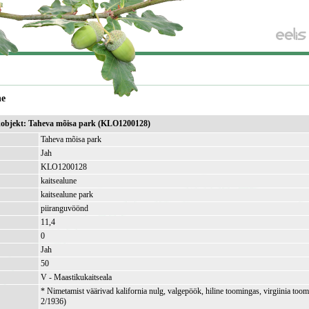
ne
ikobjekt: Taheva mõisa park (KLO1200128)
Taheva mõisa park
Jah
KLO1200128
kaitsealune
kaitsealune park
piiranguvöönd
11,4
)
0
Jah
50
V - Maastikukaitseala
* Nimetamist väärivad kalifornia nulg, valgepöök, hiline toomingas, virgiinia too
2/1936)