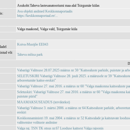
Asukoht:Taheva lastesanatooriumi maa-alal Tsirgumäe külas
Ava objekti andmed Keskkonnaportaalis
is:
https://keskkonnaportaal.ee/...
Valga maakond, Valga vald, Tsirgumäe küla
Koiva-Mustjõe EE043
ladel
istud või
Taheva mõisa park
D
Vabariigi Valitsuse 28.07.2025 määrus nr 59 "Kaitsealuste parkide, puistute ja arbo
SELETUSKIRI Vabariigi Valitsuse 28. juuli 2025. a määrusele nr 59 "Kaitsealuste 
arboreetumite kaitse-eeskiri"
Vabariigi Valitsuse 27. mai 2016. a määrus nr 60 "Valga maakonna kaitsealuste park
Seletuskiri: Vabariigi Valitsuse 27. mai 2016. a määrus nr 60 "Valga maakonna kait
puistute piirid"
MAAMAKSUSEADUS (terviktekst)
Vabariigi Valitsuse 3. märtsi 2006. a määrus nr 64 Kaitsealuste parkide, arboreetumi
eeskiri
Keskkonnaministri 19. mai 2004. a määrus nr 52 Kaitsealade ja kaitstavate loodus
valitsemise volituste andmine
Valga raj. TSN TK otsus nr.67 Looduse kaitsest Valga rajoonis