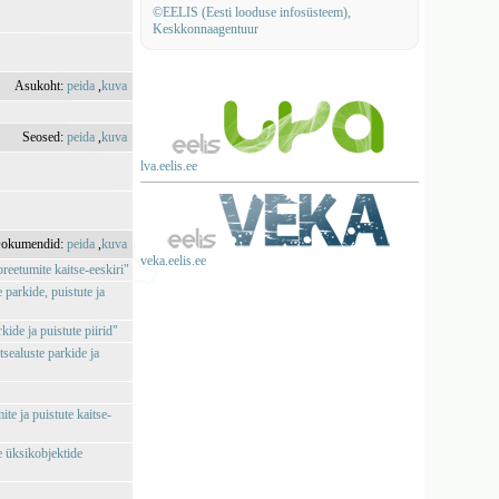
©EELIS (Eesti looduse infosüsteem),
Keskkonnaagentuur
Asukoht:
peida
,
kuva
Seosed:
peida
,
kuva
lva.eelis.ee
okumendid:
peida
,
kuva
veka.eelis.ee
reetumite kaitse-eeskiri"
parkide, puistute ja
ide ja puistute piirid"
sealuste parkide ja
te ja puistute kaitse-
e üksikobjektide