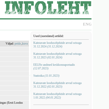
ENG
Uued (uuendatud) artiklid:
Kaitstavate loodusobjektide arvud seisuga
Väljad:
peida
,
kuva
31.12.2024
(31.12.2024)
Kaitstavate loodusobjektide arvud seisuga
31.12.2023
(02.01.2024)
EELISe andmed keskkonnaportaalis
(12.07.2023)
Statistika
(11.01.2023)
Kaitstavate loodusobjektide arvud seisuga
31.12.2022
(02.01.2023)
Kaitstavate loodusobjektide arvud seisuga
1.01.2022
(04.01.2022)
mingas (Eesti Loodus