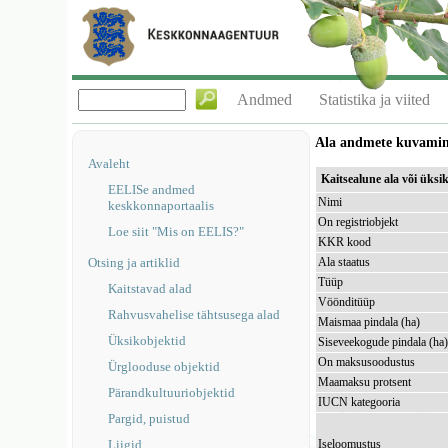
Andmed
Statistika ja viited
Ala andmete kuvami
Avaleht
Kaitsealune ala või üks
EELISe andmed
Nimi
keskkonnaportaalis
On registriobjekt
Loe siit "Mis on EELIS?"
KKR kood
Otsing ja artiklid
Ala staatus
Tüüp
Kaitstavad alad
Vöönditüüp
Rahvusvahelise tähtsusega alad
Maismaa pindala (ha)
Üksikobjektid
Siseveekogude pindala (ha
On maksusoodustus
Ürglooduse objektid
Maamaksu protsent
Pärandkultuuriobjektid
IUCN kategooria
Pargid, puistud
Liigid
Iseloomustus