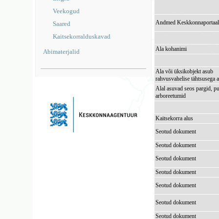
Veekogud
Andmed Keskkonnaportaal
Saared
Kaitsekorralduskavad
Ala kohanimi
Abimaterjalid
Ala või üksikobjekt asub
rahvusvahelise tähtsusega a
Alal asuvad seos pargid, pu
arboreetumid
Kaitsekorra alus
Seotud dokument
Seotud dokument
Seotud dokument
Seotud dokument
Seotud dokument
Seotud dokument
Seotud dokument