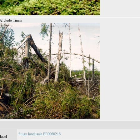
002 Uudo Timm
Suigu loodusala EE0060216
ladel