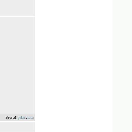
Seosed:
peida
,
kuva