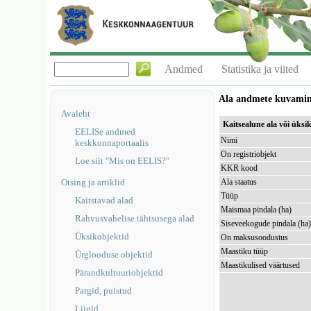
Andmed
Statistika ja viited
Ala andmete kuvami
Avaleht
Kaitsealune ala või üks
EELISe andmed
Nimi
keskkonnaportaalis
On registriobjekt
Loe siit "Mis on EELIS?"
KKR kood
Otsing ja artiklid
Ala staatus
Tüüp
Kaitstavad alad
Maismaa pindala (ha)
Rahvusvahelise tähtsusega alad
Siseveekogude pindala (ha
Üksikobjektid
On maksusoodustus
Maastiku tüüp
Ürglooduse objektid
Maastikulised väärtused
Pärandkultuuriobjektid
Pargid, puistud
Liigid