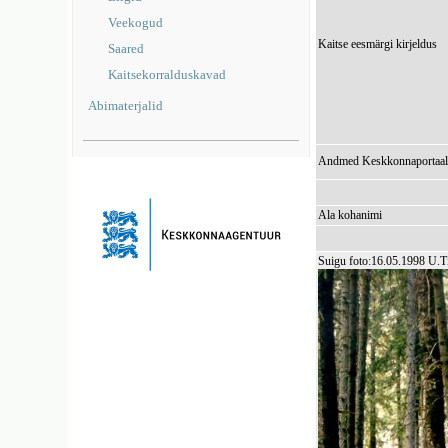
Veekogud
Kaitse eesmärgi kirjeldus
Saared
Kaitsekorralduskavad
Abimaterjalid
Andmed Keskkonnaportaal
Ala kohanimi
Suigu foto:16.05.1998 U.