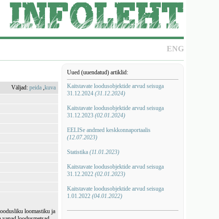
ENG
Uued (uuendatud) artiklid:
Kaitstavate loodusobjektide arvud seisuga
Väljad:
peida
,
kuva
31.12.2024
(31.12.2024)
Kaitstavate loodusobjektide arvud seisuga
31.12.2023
(02.01.2024)
EELISe andmed keskkonnaportaalis
(12.07.2023)
Statistika
(11.01.2023)
Kaitstavate loodusobjektide arvud seisuga
31.12.2022
(02.01.2023)
Kaitstavate loodusobjektide arvud seisuga
1.01.2022
(04.01.2022)
loodusliku loomastiku ja
on vanad loodusmetsad