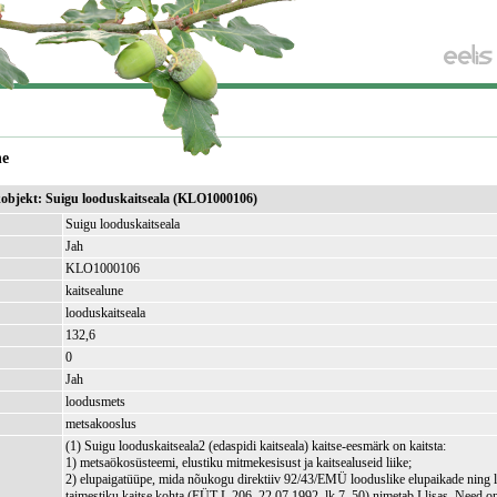
ne
ikobjekt: Suigu looduskaitseala (KLO1000106)
Suigu looduskaitseala
Jah
KLO1000106
kaitsealune
looduskaitseala
132,6
)
0
Jah
loodusmets
metsakooslus
(1) Suigu looduskaitseala2 (edaspidi kaitseala) kaitse-eesmärk on kaitsta:
1) metsaökosüsteemi, elustiku mitmekesisust ja kaitsealuseid liike;
2) elupaigatüüpe, mida nõukogu direktiiv 92/43/EMÜ looduslike elupaikade ning 
taimestiku kaitse kohta (EÜT L 206, 22.07.1992, lk 7–50) nimetab I lisas. Need 