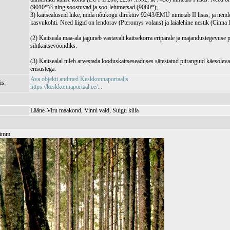
(9010*)3 ning soostuvad ja soo-lehtmetsad (9080*);
3) kaitsealuseid liike, mida nõukogu direktiiv 92/43/EMÜ nimetab II lisas, ja nend
kasvukohti. Need liigid on lendorav (Pteromys volans) ja laialehine nestik (Cinna la
(2) Kaitseala maa-ala jaguneb vastavalt kaitsekorra eripärale ja majandustegevuse 
sihtkaitsevööndiks.
(3) Kaitsealal tuleb arvestada looduskaitseseaduses sätestatud piiranguid käesolev
erisustega.
Ava objekti andmed Keskkonnaportaalis
is:
https://keskkonnaportaal.ee/...
Lääne-Viru maakond, Vinni vald, Suigu küla
Timm