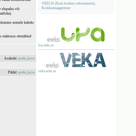
©EELIS (Eesti looduse infosüsteem),
Keskkonnaagentuur
e elupaiku või
tifolia).
piiramise astmele kaheks
as määruses ettenähtud
lva.eelis.ee
Asukoht:
peida
,
kuva
veka.eelis.ee
Pildid:
peida
,
kuva