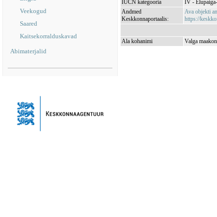
IUCN kategooria
IV - Elupaiga- 
Veekogud
Andmed
Ava objekti 
Keskkonnaportaalis:
https://keskko
Saared
Kaitsekorralduskavad
Ala kohanimi
Valga maakond
Abimaterjalid