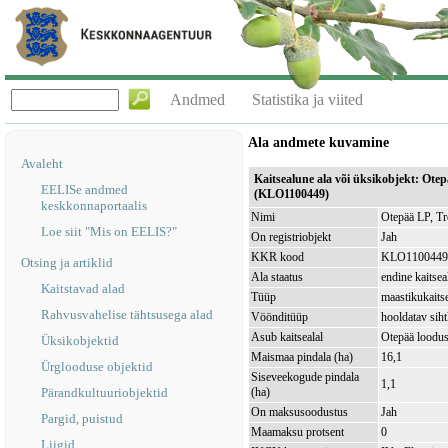
Andmed
Statistika ja viited
Ala andmete kuvamine
Avaleht
Kaitsealune ala või üksikobjekt: Ote
EELISe andmed
(KLO1100449)
keskkonnaportaalis
Nimi
Otepää LP, Tr
Loe siit "Mis on EELIS?"
On registriobjekt
Jah
KKR kood
KLO1100449
Otsing ja artiklid
Ala staatus
endine kaitsea
Kaitstavad alad
Tüüp
maastikukaits
Rahvusvahelise tähtsusega alad
Vöönditüüp
hooldatav sih
Asub kaitsealal
Otepää loodu
Üksikobjektid
Maismaa pindala (ha)
16,1
Ürglooduse objektid
Siseveekogude pindala
1,1
Pärandkultuuriobjektid
(ha)
On maksusoodustus
Jah
Pargid, puistud
Maamaksu protsent
0
Liigid