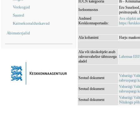
IUCN kategooria
Ib - Kõnnuma
Veekogud
Eru Suurlood,
Iseloomustus
pesitsuspaik. 
Saared
Andmed
Ava objekti 
Kaitsekorralduskavad
Keskkonnaportaalis:
https://keskko
Abimaterjalid
Ala kohanimi
Harju maakond
Ala või üksikobjekt asub
rahvusvahelise tähtsusega
Lahemaa EE0
aladel
Vabariigi Val
Seotud dokument
rahvuspargi ka
Vabariigi Val
Seotud dokument
rahvuspargi 
Vabariigi Val
Seotud dokument
Nõukogu põhim