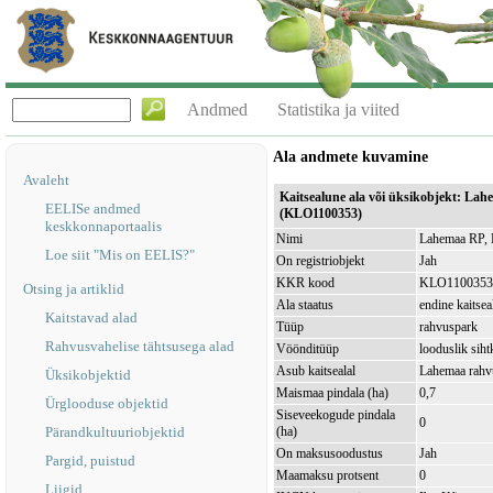
Andmed
Statistika ja viited
Ala andmete kuvamine
Avaleht
Kaitsealune ala või üksikobjekt: Lah
EELISe andmed
(KLO1100353)
keskkonnaportaalis
Nimi
Lahemaa RP, 
Loe siit "Mis on EELIS?"
On registriobjekt
Jah
KKR kood
KLO1100353
Otsing ja artiklid
Ala staatus
endine kaitsea
Kaitstavad alad
Tüüp
rahvuspark
Rahvusvahelise tähtsusega alad
Vöönditüüp
looduslik sih
Asub kaitsealal
Lahemaa rah
Üksikobjektid
Maismaa pindala (ha)
0,7
Ürglooduse objektid
Siseveekogude pindala
0
Pärandkultuuriobjektid
(ha)
On maksusoodustus
Jah
Pargid, puistud
Maamaksu protsent
0
Liigid