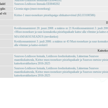
Suursoo-Leidissoo loodusala EE0040202
ladel
Suursoo-Leidissoo linnuala EE0040202
rgiks
Ciconia nigra (must-toonekurg)
ad või
Kiritse-1 must-toonekure püsielupaiga sihtkaitsevöönd (KLO3100586)
D
Keskkonnaministri 20. juuni 2008. a määrus nr 21 Keskkonnaministri 3. juuli 200
«Must-toonekure ja suur-konnakotka püsielupaikade kaitse alla võtmine ja kaitse
MAAMAKSUSEADUS (terviktekst)
Keskkonnaministri 3. juuli 2006. a määrus nr 43 Must-toonekure ja suur-konnakot
alla võtmine ja kaitse-eeskiri1
Kaitseko
Suursoo-Leidissoo hoiuala, Leidissoo looduskaitseala, Läänemaa Suursoo
maastikukaitseala, Kiritse must-toonekure püsielupaikade ja Suursoo metsise püsi
kaitsekorralduskava 2016-2025
Suursoo-Leidissoo hoiuala, Leidissoo looduskaitseala, Läänemaa Suursoo
maastikukaitseala, Kiritse must-toonekure püsielupaikade ja Suursoo metsise püsi
kaitsekorralduskava 2016-2025