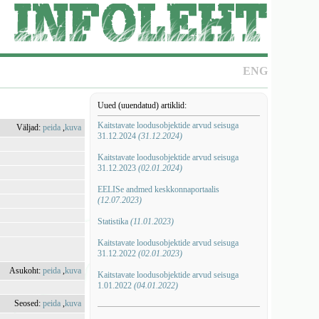
ENG
Uued (uuendatud) artiklid:
Kaitstavate loodusobjektide arvud seisuga
Väljad:
peida
,
kuva
31.12.2024
(31.12.2024)
Kaitstavate loodusobjektide arvud seisuga
31.12.2023
(02.01.2024)
EELISe andmed keskkonnaportaalis
(12.07.2023)
Statistika
(11.01.2023)
Kaitstavate loodusobjektide arvud seisuga
31.12.2022
(02.01.2023)
Asukoht:
peida
,
kuva
Kaitstavate loodusobjektide arvud seisuga
1.01.2022
(04.01.2022)
Seosed:
peida
,
kuva