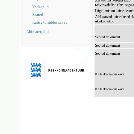
Ala või üksikobjekt asub
rahvusvahelise tähtsusega a
Veekogud
Liigid, mis on kaitse eesmä
Saared
Alal asuvad kaitsealused al
üksikobjektid
Kaitsekorralduskavad
Abimaterjalid
Seotud dokument
Seotud dokument
Seotud dokument
Kaitsekorralduskava
Kaitsekorralduskava