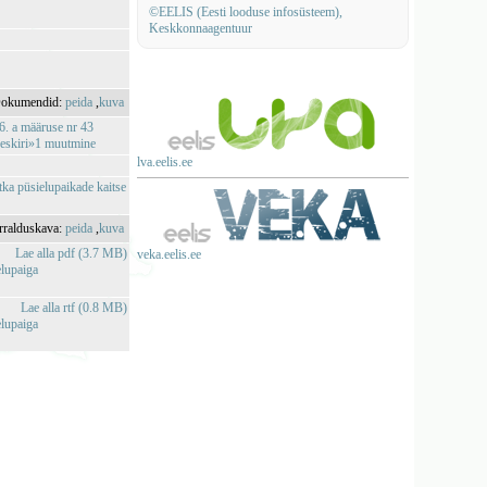
©EELIS (Eesti looduse infosüsteem),
Keskkonnaagentuur
okumendid:
peida
,
kuva
6. a määruse nr 43
-eeskiri»1 muutmine
lva.eelis.ee
ka püsielupaikade kaitse
rralduskava:
peida
,
kuva
Lae alla pdf (3.7 MB)
veka.eelis.ee
elupaiga
Lae alla rtf (0.8 MB)
elupaiga