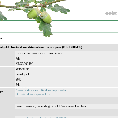
ne
ikobjekt: Kiritse-1 must-toonekure püsielupaik (KLO3000496)
Kiritse-1 must-toonekure püsielupaik
Jah
KLO3000496
kaitsealune
püsielupaik
36,9
Jah
Ava objekti andmed Keskkonnaportaalis
is:
https://keskkonnaportaal.ee/...
Lääne maakond, Lääne-Nigula vald, Vanaküla / Gambyn