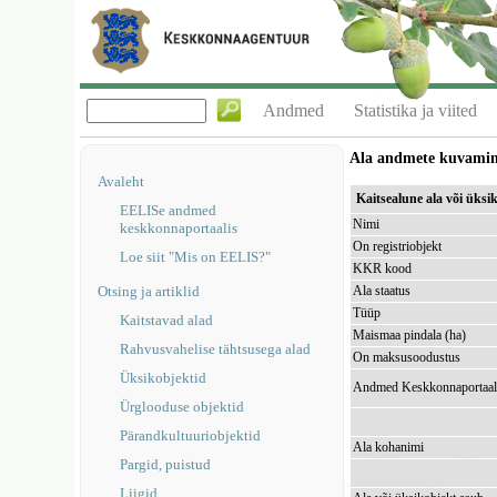
Andmed
Statistika ja viited
Ala andmete kuvami
Avaleht
Kaitsealune ala või üks
EELISe andmed
Nimi
keskkonnaportaalis
On registriobjekt
Loe siit "Mis on EELIS?"
KKR kood
Otsing ja artiklid
Ala staatus
Tüüp
Kaitstavad alad
Maismaa pindala (ha)
Rahvusvahelise tähtsusega alad
On maksusoodustus
Üksikobjektid
Andmed Keskkonnaportaal
Ürglooduse objektid
Pärandkultuuriobjektid
Ala kohanimi
Pargid, puistud
Liigid