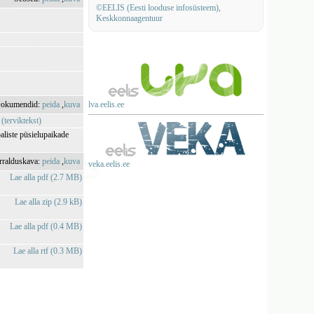
©EELIS (Eesti looduse infosüsteem),
Keskkonnaagentuur
okumendid:
peida
,
kuva
lva.eelis.ee
 (terviktekst)
aliste püsielupaikade
rralduskava:
peida
,
kuva
veka.eelis.ee
a
Lae alla pdf (2.7 MB)
a
Lae alla zip (2.9 kB)
a
Lae alla pdf (0.4 MB)
a
Lae alla rtf (0.3 MB)