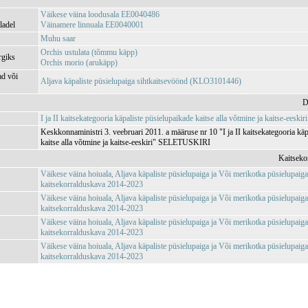
Väikese väina loodusala EE0040486
ladel
Väinamere linnuala EE0040001
Muhu saar
Orchis ustulata (tõmmu käpp)
rgiks
Orchis morio (arukäpp)
ad või
Aljava käpaliste püsielupaiga sihtkaitsevöönd (KLO3101446)
D
I ja II kaitsekategooria käpaliste püsielupaikade kaitse alla võtmine ja kaitse-eeskiri
Keskkonnaministri 3. veebruari 2011. a määruse nr 10 "I ja II kaitsekategooria käp
kaitse alla võtmine ja kaitse-eeskiri" SELETUSKIRI
Kaitseko
Väikese väina hoiuala, Aljava käpaliste püsielupaiga ja Või merikotka püsielupaig
kaitsekorralduskava 2014-2023
Väikese väina hoiuala, Aljava käpaliste püsielupaiga ja Või merikotka püsielupaig
kaitsekorralduskava 2014-2023
Väikese väina hoiuala, Aljava käpaliste püsielupaiga ja Või merikotka püsielupaig
kaitsekorralduskava 2014-2023
Väikese väina hoiuala, Aljava käpaliste püsielupaiga ja Või merikotka püsielupaig
kaitsekorralduskava 2014-2023