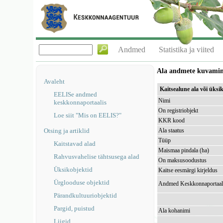
Andmed
Statistika ja viited
Ala andmete kuvami
Avaleht
Kaitsealune ala või üks
EELISe andmed
Nimi
keskkonnaportaalis
On registriobjekt
Loe siit "Mis on EELIS?"
KKR kood
Otsing ja artiklid
Ala staatus
Tüüp
Kaitstavad alad
Maismaa pindala (ha)
Rahvusvahelise tähtsusega alad
On maksusoodustus
Üksikobjektid
Kaitse eesmärgi kirjeldus
Ürglooduse objektid
Andmed Keskkonnaportaal
Pärandkultuuriobjektid
Pargid, puistud
Ala kohanimi
Liigid