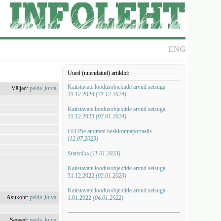
ENG
Uued (uuendatud) artiklid:
Kaitstavate loodusobjektide arvud seisuga
Väljad:
peida
,
kuva
31.12.2024
(31.12.2024)
Kaitstavate loodusobjektide arvud seisuga
31.12.2023
(02.01.2024)
EELISe andmed keskkonnaportaalis
(12.07.2023)
Statistika
(11.01.2023)
Kaitstavate loodusobjektide arvud seisuga
31.12.2022
(02.01.2023)
Kaitstavate loodusobjektide arvud seisuga
Asukoht:
peida
,
kuva
1.01.2022
(04.01.2022)
Seosed:
peida
,
kuva