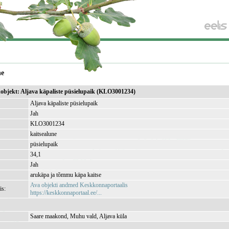
ne
ikobjekt: Aljava käpaliste püsielupaik (KLO3001234)
Aljava käpaliste püsielupaik
Jah
KLO3001234
kaitsealune
püsielupaik
34,1
Jah
arukäpa ja tõmmu käpa kaitse
Ava objekti andmed Keskkonnaportaalis
is:
https://keskkonnaportaal.ee/...
Saare maakond, Muhu vald, Aljava küla