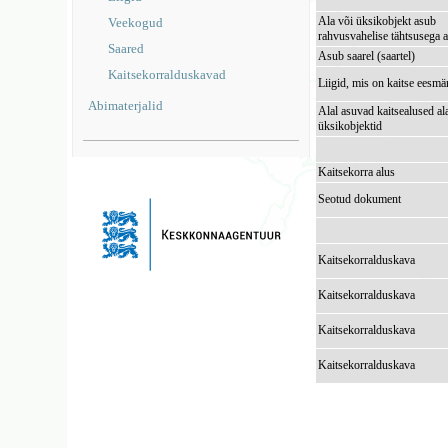
Ala või üksikobjekt asub
Veekogud
rahvusvahelise tähtsusega a
Saared
Asub saarel (saartel)
Kaitsekorralduskavad
Liigid, mis on kaitse eesmä
Abimaterjalid
Alal asuvad kaitsealused al
üksikobjektid
Kaitsekorra alus
Seotud dokument
Kaitsekorralduskava
Kaitsekorralduskava
Kaitsekorralduskava
Kaitsekorralduskava