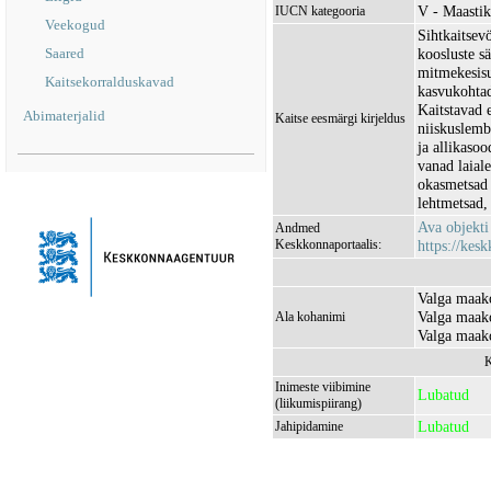
V - Maastik
IUCN kategooria
Veekogud
Sihtkaitsev
Saared
koosluste s
mitmekesisus
Kaitsekorralduskavad
kasvukohtad
Kaitstavad 
Abimaterjalid
Kaitse eesmärgi kirjeldus
niiskuslemb
ja allikaso
vanad laial
okasmetsad 
lehtmetsad, 
Ava objekt
Andmed
Keskkonnaportaalis:
https://kesk
Valga maako
Valga maak
Ala kohanimi
Valga maako
K
Inimeste viibimine
Lubatud
(liikumispiirang)
Lubatud
Jahipidamine