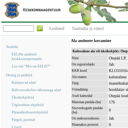
Andmed
Statistika ja viited
Ala andmete kuvamine
Avaleht
Kaitsealune ala või üksikobjekt: Ot
EELISe andmed
Otepää LP, 
Nimi
keskkonnaportaalis
Jah
On registriobjekt
Loe siit "Mis on EELIS?"
KLO11016
KKR kood
Otsing ja artiklid
kaitsealune
Ala staatus
Kaitstavad alad
maastikukai
Tüüp
hooldatav s
Vöönditüüp
Rahvusvahelise tähtsusega alad
Otepää loo
Asub kaitsealal
Üksikobjektid
176
Maismaa pindala (ha)
Ürglooduse objektid
Siseveekogude pindala
0
Pärandkultuuriobjektid
(ha)
Jah
On maksusoodustus
Pargid, puistud
0
Maamaksu protsent
Liigid