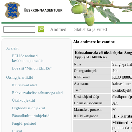
Andmed
Statistika ja viited
Ala andmete kuvamine
Avaleht
Kaitsealune ala või üksikobjekt: Sang 
EELISe andmed
lepp). (KLO4000632)
keskkonnaportaalis
Sang -ja hal
Nimi
Loe siit "Mis on EELIS?"
Jah
On registriobjekt
KLO40006
Otsing ja artiklid
KKR kood
kaitsealune 
Ala staatus
Kaitstavad alad
üksikobjekt
Tüüp
Rahvusvahelise tähtsusega alad
üksikpuu (
Üksikobjekti tüüp
Üksikobjektid
Jah
On maksusoodustus
Ürglooduse objektid
50
Maamaksu protsent
Pärandkultuuriobjektid
III - Kaitst
IUCN kategooria
Mõõtmed: Sa
Pargid, puistud
pole teada.
Liigid