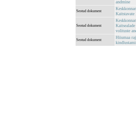
andmine
Keskkonnami
Seotud dokument
Kaitstavate 
Keskkonnami
Kaitsealade 
Seotud dokument
volituste a
Hiiumaa raj
Seotud dokument
kindlustami