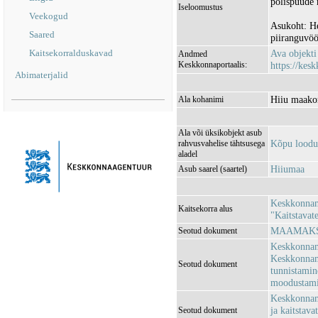
põlispuude
Iseloomustus
Veekogud
Asukoht: H
Saared
piiranguvöö
Kaitsekorralduskavad
Ava objekt
Andmed
Keskkonnaportaalis:
https://kesk
Abimaterjalid
Hiiu maakon
Ala kohanimi
Ala või üksikobjekt asub
Kõpu loodu
rahvusvahelise tähtsusega
aladel
Hiiumaa
Asub saarel (saartel)
Keskkonnami
Kaitsekorra alus
"Kaitstavat
MAAMAKSU
Seotud dokument
Keskkonnami
Keskkonnami
Seotud dokument
tunnistamin
moodustami
Keskkonnami
ja kaitstava
Seotud dokument