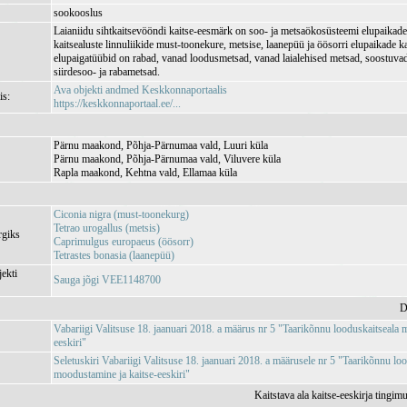
sookooslus
Laianiidu sihtkaitsevööndi kaitse-eesmärk on soo- ja metsaökosüsteemi elupaikade 
kaitsealuste linnuliikide must-toonekure, metsise, laanepüü ja öösorri elupaikade k
elupaigatüübid on rabad, vanad loodusmetsad, vanad laialehised metsad, soostuvad
siirdesoo- ja rabametsad.
Ava objekti andmed Keskkonnaportaalis
is:
https://keskkonnaportaal.ee/...
Pärnu maakond, Põhja-Pärnumaa vald, Luuri küla
Pärnu maakond, Põhja-Pärnumaa vald, Viluvere küla
Rapla maakond, Kehtna vald, Ellamaa küla
Ciconia nigra (must-toonekurg)
Tetrao urogallus (metsis)
rgiks
Caprimulgus europaeus (öösorr)
Tetrastes bonasia (laanepüü)
jekti
Sauga jõgi VEE1148700
D
Vabariigi Valitsuse 18. jaanuari 2018. a määrus nr 5 "Taarikõnnu looduskaitseala 
eeskiri"
Seletuskiri Vabariigi Valitsuse 18. jaanuari 2018. a määrusele nr 5 "Taarikõnnu lo
moodustamine ja kaitse-eeskiri"
Kaitstava ala kaitse-eeskirja tingim