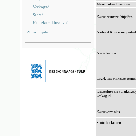
Maastikulised väärtused
Veekogud
Saared
Kaitse eesmärgi kirjeldus
Kaitsekorralduskavad
Abimaterjalid
Andmed Keskkonnaportaal
Ala kohanimi
Liigid, mis on kaitse eesmä
Kaitsealuse ala või üksikob
veekogud
Kaitsekorra alus
Seotud dokument