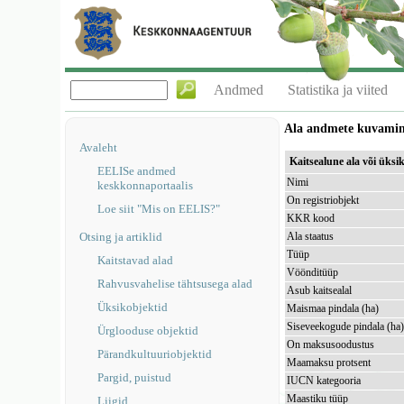
Andmed
Statistika ja viited
Ala andmete kuvami
Avaleht
Kaitsealune ala või üks
EELISe andmed
Nimi
keskkonnaportaalis
On registriobjekt
Loe siit "Mis on EELIS?"
KKR kood
Otsing ja artiklid
Ala staatus
Tüüp
Kaitstavad alad
Vöönditüüp
Rahvusvahelise tähtsusega alad
Asub kaitsealal
Üksikobjektid
Maismaa pindala (ha)
Siseveekogude pindala (ha
Ürglooduse objektid
On maksusoodustus
Pärandkultuuriobjektid
Maamaksu protsent
Pargid, puistud
IUCN kategooria
Maastiku tüüp
Liigid