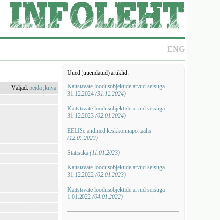
ENG
Uued (uuendatud) artiklid:
Kaitstavate loodusobjektide arvud seisuga
Väljad:
peida
,
kuva
31.12.2024
(31.12.2024)
Kaitstavate loodusobjektide arvud seisuga
31.12.2023
(02.01.2024)
EELISe andmed keskkonnaportaalis
(12.07.2023)
Statistika
(11.01.2023)
Kaitstavate loodusobjektide arvud seisuga
31.12.2022
(02.01.2023)
Kaitstavate loodusobjektide arvud seisuga
1.01.2022
(04.01.2022)