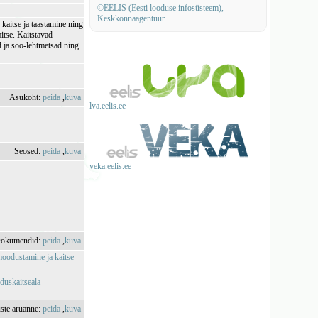
©EELIS (Eesti looduse infosüsteem),
Keskkonnaagentuur
kaitse ja taastamine ning
aitse. Kaitstavad
 ja soo-lehtmetsad ning
Asukoht:
peida
,
kuva
lva.eelis.ee
Seosed:
peida
,
kuva
veka.eelis.ee
okumendid:
peida
,
kuva
moodustamine ja kaitse-
oduskaitseala
uste aruanne:
peida
,
kuva