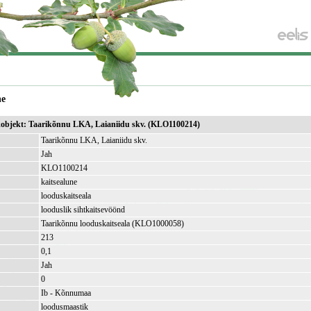
ne
ikobjekt: Taarikõnnu LKA, Laianiidu skv. (KLO1100214)
Taarikõnnu LKA, Laianiidu skv.
Jah
KLO1100214
kaitsealune
looduskaitseala
looduslik sihtkaitsevöönd
Taarikõnnu looduskaitseala (KLO1000058)
213
)
0,1
Jah
0
Ib - Kõnnumaa
loodusmaastik