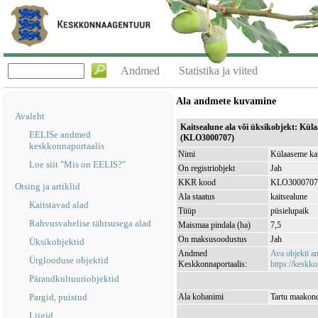
Andmed
Statistika ja viited
Ala andmete kuvamine
Avaleht
Kaitsealune ala või üksikobjekt: Kül
EELISe andmed
(KLO3000707)
keskkonnaportaalis
Nimi
Külaaseme kan
Loe siit "Mis on EELIS?"
On registriobjekt
Jah
KKR kood
KLO3000707
Otsing ja artiklid
Ala staatus
kaitsealune
Kaitstavad alad
Tüüp
püsielupaik
Rahvusvahelise tähtsusega alad
Maismaa pindala (ha)
7,5
On maksusoodustus
Jah
Üksikobjektid
Andmed
Ava objekti 
Ürglooduse objektid
Keskkonnaportaalis:
https://keskko
Pärandkultuuriobjektid
Pargid, puistud
Ala kohanimi
Tartu maakond
Liigid